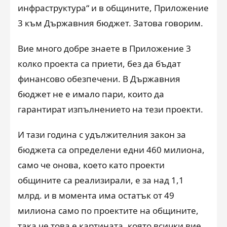
инфраструктура“ и в общините, Приложение
3 към Държавния бюджет. Затова говорим.
Вие много добре знаете в Приложение 3
колко проекта са приети, без да бъдат
финансово обезпечени. В Държавния
бюджет не е имало пари, които да
гарантират изпълнението на тези проекти.
И тази година с удължителния закон за
бюджета са определени едни 460 милиона,
само че онова, което като проекти
общините са реализирали, е за над 1,1
млрд. и в момента има остатък от 49
милиона само по проектите на общините,
така че това е картината, която всички вие