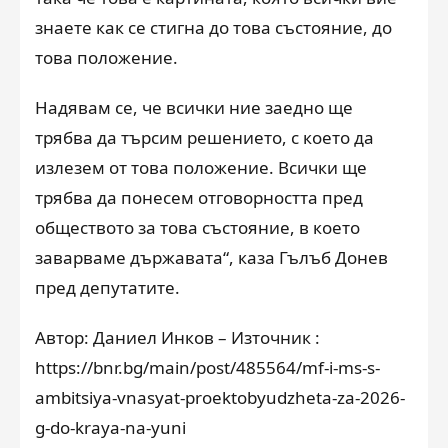
знаете как се стигна до това състояние, до
това положение.
Надявам се, че всички ние заедно ще
трябва да търсим решението, с което да
излезем от това положение. Всички ще
трябва да понесем отговорността пред
обществото за това състояние, в което
заварваме държавата“, каза Гълъб Донев
пред депутатите.
Автор: Даниел Инков – Източник :
https://bnr.bg/main/post/485564/mf-i-ms-s-
ambitsiya-vnasyat-proektobyudzheta-za-2026-
g-do-kraya-na-yuni