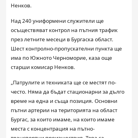
Ненков.
Над 240 униформени служители ще
осъществяват контрол на пътния трафик
през летните месеци в Бургаска област.
Шест контролно-пропускателни пункта ще
има по Южното Черноморие, каза още
старши комисар Ненков.
„Патрулите и техниката ще се местят по-
често. Няма да бъдат стационарни за дълго
време на една и съща позиция. Основни
пътни артерии на територията на област
Бургас, за които имаме, на които имаме
места с концентрация на пътно-
транспортни произшествия. Това са –