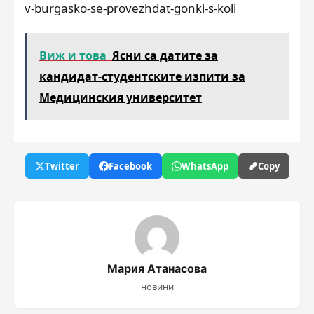
v-burgasko-se-provezhdat-gonki-s-koli
Виж и това
Ясни са датите за
кандидат-студентските изпити за
Медицинския университет
Twitter
Facebook
WhatsApp
Copy
Мария Атанасова
новини