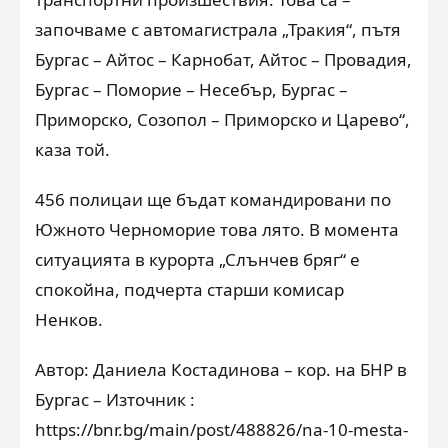
започваме с автомагистрала „Тракия“, пътя
Бургас – Айтос – Карнобат, Айтос – Провадия,
Бургас – Поморие – Несебър, Бургас –
Приморско, Созопол – Приморско и Царево“,
каза той.
456 полицаи ще бъдат командировани по
Южното Черноморие това лято. В момента
ситуацията в курорта „Слънчев бряг“ е
спокойна, подчерта старши комисар
Ненков.
Автор: Даниела Костадинова – кор. на БНР в
Бургас – Източник :
https://bnr.bg/main/post/488826/na-10-mesta-