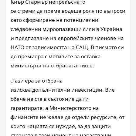
Киър Стармър непрекъснато
се стреми да поеме водеща роля по въпроси
като сформиране на потенциални
следвоенни мироопазващи сили в Украйна
и предпазване на европейските членове на
НАТО от зависимостта на САЩ. В писмото си
до премиера с мотивите за оставка
министърът на отбраната пише:
„Тази ера за отбрана
изисква допълнителни инвестиции. Вие
обаче не сте в състояние да ги
гарантирате, а Министерството на
финансите не желае да отдели ресурсите, от
които нацията се нуждае, за да защити
страната в този момент на нарастващи