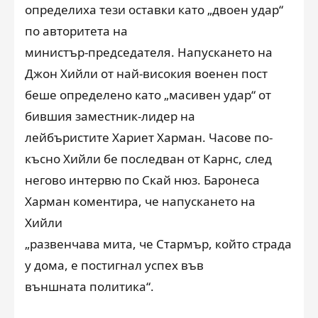
определиха тези оставки като „двоен удар“
по авторитета на
министър-председателя. Напускането на
Джон Хийли от най-високия военен пост
беше определено като „масивен удар“ от
бившия заместник-лидер на
лейбъристите Хариет Харман. Часове по-
късно Хийли бе последван от Карнс, след
негово интервю по Скай нюз. Баронеса
Харман коментира, че напускането на
Хийли
„развенчава мита, че Стармър, който страда
у дома, е постигнал успех във
външната политика“.