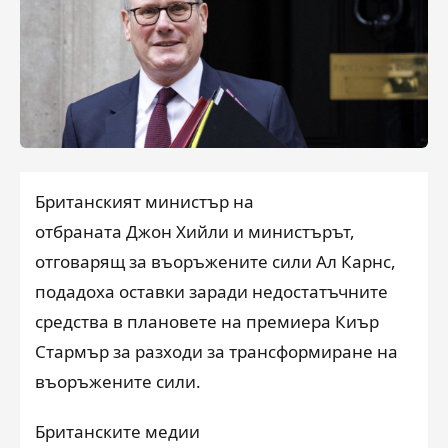
Британският министър на
отбраната Джон Хийли и министърът,
отговарящ за въоръжените сили Ал Карнс,
подадоха оставки заради недостатъчните
средства в плановете на премиера Киър
Стармър за разходи за трансформиране на
въоръжените сили.
Британските медии