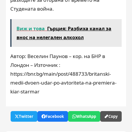
Студената война.
Виж и това
Гърция: Разбиха канал за
внос на нелегален алкохол
Автор: Веселин Паунов – кор. на БНР в
Лондон – Източник :
https://bnr.bg/main/post/488733/britanski-
medii-dvoen-udar-po-avtoriteta-na-premiera-
kiar-starmar
Twitter
Facebook
WhatsApp
Copy