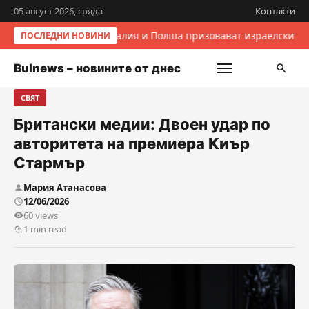
05 август 2026, сряда
Контакти
Италия и Полша призовават израелските 
ПОСЛЕДНИ НОВИНИ
Bulnews – новините от днес
СВЯТ
Британски медии: Двоен удар по
авторитета на премиера Киър
Стармър
Мария Атанасова
12/06/2026
60 views
1 min read