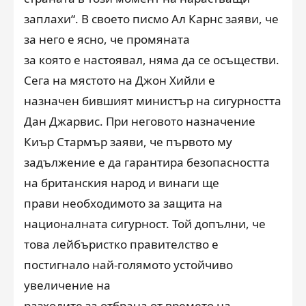
заплахи“. В своето писмо Ал Карнс заяви, че
за него е ясно, че промяната
за която е настоявал, няма да се осъществи.
Сега на мястото на Джон Хийли е
назначен бившият министър на сигурността
Дан Джарвис. При неговото назначение
Киър Стармър заяви, че първото му
задължение е да гарантира
безопасността
на британския народ и винаги ще
прави необходимото за защита на
националната сигурност. Той допълни, че
това лейбъристко правителство е
постигнало най-голямото устойчиво
увеличение на
разходите за отбрана от времето на