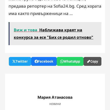
предава репортер на Sofia24.bg. Сред хората
има както привърженици на …
Виж и това
Наближава краят на
конкурса за есе "Бих се родил отново"
Twitter
Facebook
WhatsApp
Copy
Мария Атанасова
новини