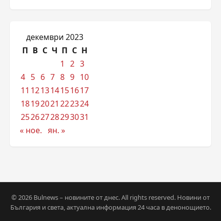
декември 2023
П
В
С
Ч
П
С
Н
1
2
3
4
5
6
7
8
9
10
11
12
13
14
15
16
17
18
19
20
21
22
23
24
25
26
27
28
29
30
31
« ное.
ян. »
© 2026 Bulnews – новините от днес. All rights reserved. Новини от
България и света, актуална информация 24 часа в денонощието.