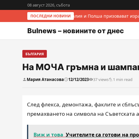
08 август 2026, събота
Италия и Полша призовават изра
ПОСЛЕДНИ НОВИНИ
Bulnews – новините от днес
БЪЛГАРИЯ
На МОЧА гръмна и шампа
Мария Атанасова
12/12/2023
37 views
1 min read
След флекса, демонтажа, факлите и сблъ
премахването на символа на Съветската 
Виж и това
Учителите са готови на про