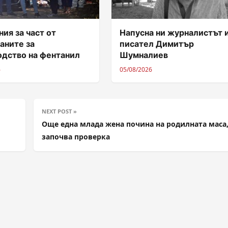
ия за част от
Напусна ни журналистът 
аните за
писател Димитър
одство на фентанил
Шумналиев
6
05/08/2026
NEXT POST »
Още една млада жена почина на родилната маса
започва проверка