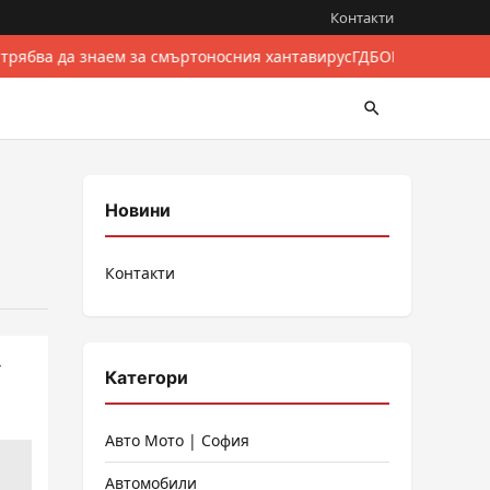
Контакти
 трябва да знаем за смъртоносния хантавирус
ГДБОП разби межд
Новини
Контакти
т
Категори
Авто Мото | София
Автомобили