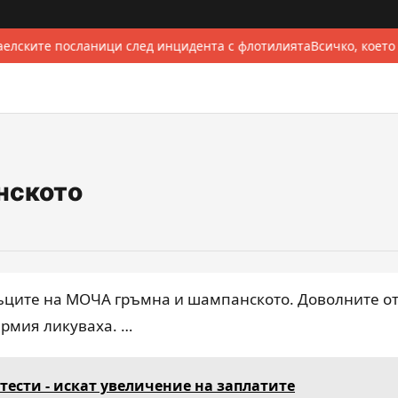
елските посланици след инцидента с флотилията
Всичко, което
нското
съците на МОЧА гръмна и шампанското. Доволните о
армия ликуваха. …
тести - искат увеличение на заплатите