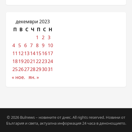
декември 2023
П
В
С
Ч
П
С
Н
1
2
3
4
5
6
7
8
9
10
11
12
13
14
15
16
17
18
19
20
21
22
23
24
25
26
27
28
29
30
31
« ное.
ян. »
© 2026 Bulnews – новините от днес. All rights reserved. Новини от
България и света, актуална информация 24 часа в денонощието.