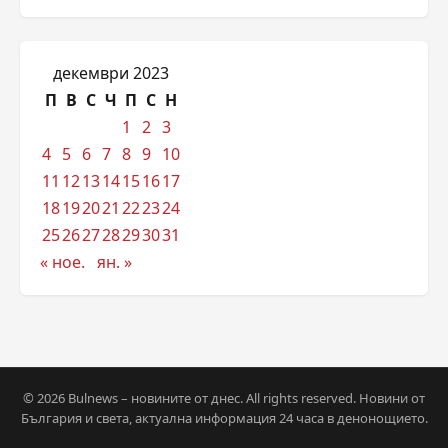
декември 2023
П
В
С
Ч
П
С
Н
1
2
3
4
5
6
7
8
9
10
11
12
13
14
15
16
17
18
19
20
21
22
23
24
25
26
27
28
29
30
31
« ное.
ян. »
© 2026 Bulnews – новините от днес. All rights reserved. Новини от
България и света, актуална информация 24 часа в денонощието.