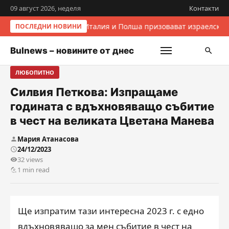
09 август 2026, неделя
Контакти
Италия и Полша призовават израелскит
ПОСЛЕДНИ НОВИНИ
Bulnews – новините от днес
ЛЮБОПИТНО
Силвия Петкова: Изпращаме
годината с вдъхновяващо събитие
в чест на великата Цветана Манева
Мария Атанасова
24/12/2023
32 views
1 min read
Ще изпратим тази интересна 2023 г. с едно
вдъхновяващо за мен събитие в чест на