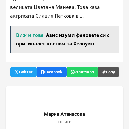
великата Цветана Манева. Това каза
актрисата Силвия Петкова в …
Виж и това
Азис изуми феновете си с
оригинален костюм за Хелоуин
Twitter
Facebook
WhatsApp
Copy
Мария Атанасова
новини