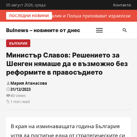
05 август 2026, сряда
Контакти
Италия и Полша призовават израелските 
ПОСЛЕДНИ НОВИНИ
Bulnews – новините от днес
БЪЛГАРИЯ
Министър Славов: Решението за
Шенген нямаше да е възможно без
реформите в правосъдието
Мария Атанасова
31/12/2023
40 views
1 min read
В края на изминаващата година България
успя да постигне една от стратегическите си