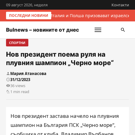
09 август 2026, неделя
Контакти
Италия и Полша призовават израелскит
ПОСЛЕДНИ НОВИНИ
Bulnews – новините от днес
СПОРТНИ
Нов президент поема руля на
плувния шампион „Черно море“
Мария Атанасова
31/12/2023
36 views
1 min read
Нов президент застава начело на плувния
шампион на България ПСК „Черно море“,
съобщиха от клуба. Владимир Върбанов,