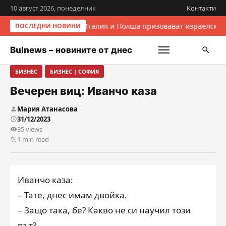
10 август 2026, понеделник
Контакти
Италия и Полша призовават израелскит
ПОСЛЕДНИ НОВИНИ
Bulnews – новините от днес
БИЗНЕС
БИЗНЕС | СОФИЯ
Вечерен виц: Иванчо каза
Мария Атанасова
31/12/2023
35 views
1 min read
Иванчо каза:
– Тате, днес имам двойка.
– Защо така, бе? Какво не си научил този
път?