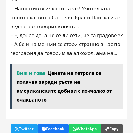
– Напротив всичко си казах! Учителката
попита какво са Слънчев бряг и Плиска и аз
веднага отговорих коняци…
– Е, добре де, а не се ли сети, че са градове?!?
– А бе и на мен ми се стори странно в час по
география да говорим за алкохол, ама на….
Виж и това
Цената на петрола се
покачва заради ръста на
американските добиви с по-малко от
очакваното
Twitter
Facebook
WhatsApp
Copy