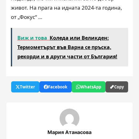
живот. На прага на идната 2024-та година,
от „Фокус“ …
Виж и това
Коледа или Великден:
Термометърът във Варна се пръска,
рекорди и в други части от България!
Twitter
Facebook
WhatsApp
Copy
Мария Атанасова