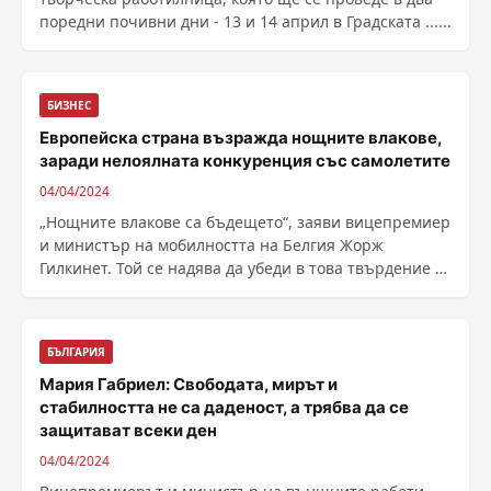
поредни почивни дни - 13 и 14 април в Градската ......
БИЗНЕС
Европейска страна възражда нощните влакове,
заради нелоялната конкуренция със самолетите
04/04/2024
„Нощните влакове са бъдещето“, заяви вицепремиер
и министър на мобилността на Белгия Жорж
Гилкинет. Той се надява да убеди в това твърдение и
колегите си от ЕС, докато Белгия председателства
Съвета на ЕС тази година...
БЪЛГАРИЯ
Мария Габриел: Свободата, мирът и
стабилността не са даденост, а трябва да се
защитават всеки ден
04/04/2024