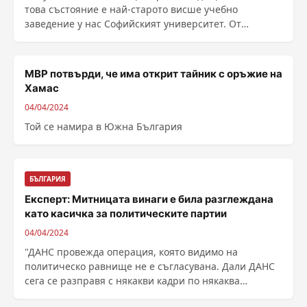
това състояние е най-старото висше учебно
заведение у нас Софийският университет. От
създаването му ......
МВР потвърди, че има открит тайник с оръжие на
Хамас
04/04/2024
Той се намира в Южна България
БЪЛГАРИЯ
Експерт: Митницата винаги е била разглеждана
като касичка за политическите партии
04/04/2024
"ДАНС провежда операция, която видимо на
политическо равнище не е съгласувана. Дали ДАНС
сега се разправя с някакви кадри по някаква
причина? ......