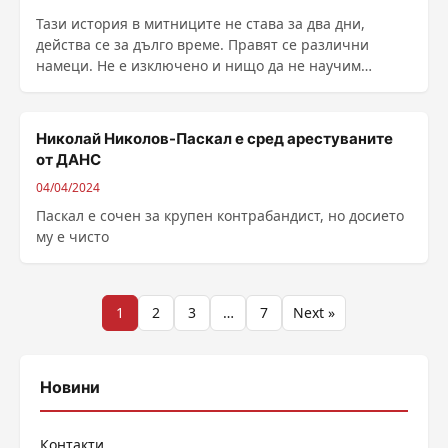
Тази история в митниците не става за два дни,
действа се за дълго време. Правят се различни
намеци. Не е изключено и нищо да не научим
накрая, защото ......
Николай Николов-Паскал е сред арестуваните
от ДАНС
04/04/2024
Паскал е сочен за крупен контрабандист, но досието
му е чисто
Разделяне
1
2
3
…
7
Next »
на
публикациите
Новини
на
Контакти