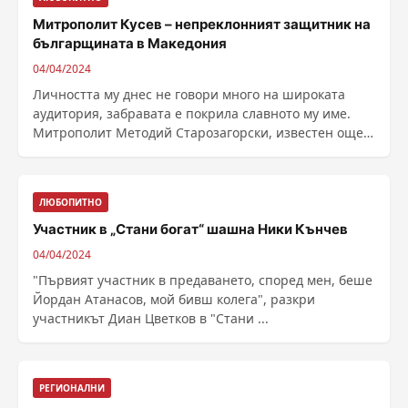
Митрополит Кусев – непреклонният защитник на
българщината в Македония
04/04/2024
Личността му днес не говори много на широката
аудитория, забравата е покрила славното му име.
Митрополит Методий Старозагорски, известен още
като ......
ЛЮБОПИТНО
Участник в „Стани богат“ шашна Ники Кънчев
04/04/2024
"Първият участник в предаването, според мен, беше
Йордан Атанасов, мой бивш колега", разкри
участникът Диан Цветков в "Стани ...
РЕГИОНАЛНИ