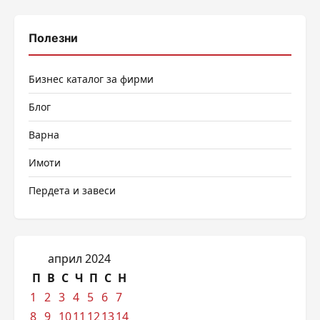
Полезни
Бизнес каталог за фирми
Блог
Варна
Имоти
Пердета и завеси
април 2024
П
В
С
Ч
П
С
Н
1
2
3
4
5
6
7
8
9
10
11
12
13
14