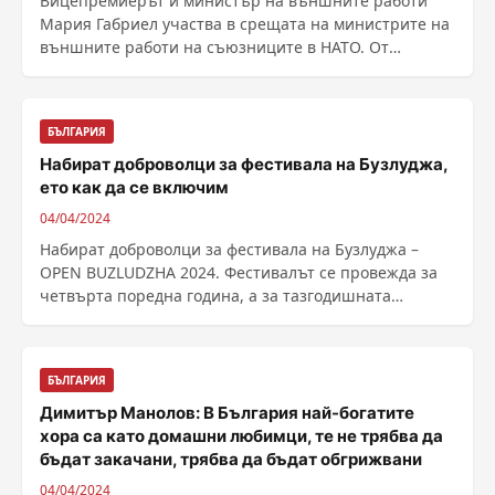
Вицепремиерът и министър на външните работи
Мария Габриел участва в срещата на министрите на
външните работи на съюзниците в НАТО. От
Министерството ......
БЪЛГАРИЯ
Набират доброволци за фестивала на Бузлуджа,
ето как да се включим
04/04/2024
Набират доброволци за фестивала на Бузлуджа –
OPEN BUZLUDZHA 2024. Фестивалът се провежда за
четвърта поредна година, а за тазгодишната
организация, ......
БЪЛГАРИЯ
Димитър Манолов: В България най-богатите
хора са като домашни любимци, те не трябва да
бъдат закачани, трябва да бъдат обгрижвани
04/04/2024