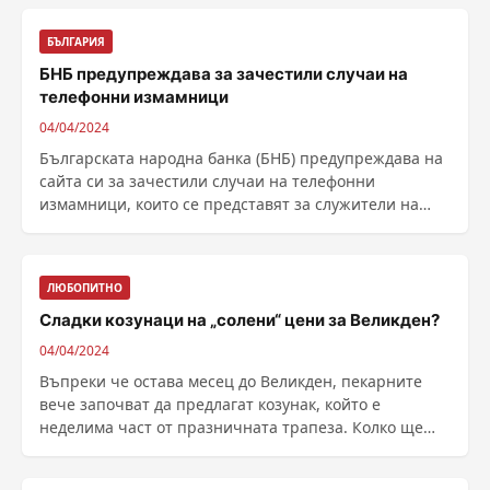
БЪЛГАРИЯ
БНБ предупреждава за зачестили случаи на
телефонни измамници
04/04/2024
Българската народна банка (БНБ) предупреждава на
сайта си за зачестили случаи на телефонни
измамници, които се представят за служители на
банката. Те ......
ЛЮБОПИТНО
Сладки козунаци на „солени“ цени за Великден?
04/04/2024
Въпреки че остава месец до Великден, пекарните
вече започват да предлагат козунак, който е
неделима част от празничната трапеза. Колко ще
струва ......