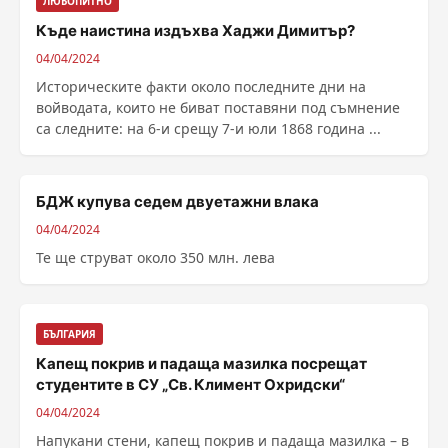
ЛЮБОПИТНО
Къде наистина издъхва Хаджи Димитър?
04/04/2024
Историческите факти около последните дни на
войводата, които не биват поставяни под съмнение
са следните: на 6-и срещу 7-и юли 1868 година ...
БДЖ купува седем двуетажни влака
04/04/2024
Те ще струват около 350 млн. лева
БЪЛГАРИЯ
Капещ покрив и падаща мазилка посрещат
студентите в СУ „Св. Климент Охридски“
04/04/2024
Напукани стени, капещ покрив и падаща мазилка – в