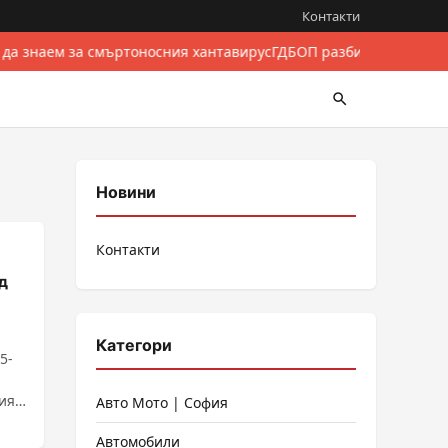
Контакти
 да знаем за смъртоносния хантавирус
ГДБОП разби международе
Новини
Контакти
д
Категори
5-
ият
Авто Мото | София
Автомобили