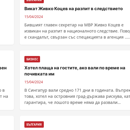
БЪЛГАРИЯ
Викат Живко Коцев на разпит в следствието
15/04/2024
Бившият главен секретар на МВР Живко Коцев е
извикан на разпит в националното следствие. Пов
е скандалът, свързан със спецакцията в агенция .....
БИЗНЕС
вен
Хотел плаща на гостите, ако вали по време на
почивката им
15/04/2024
о в
В Сингапур вали средно 171 дни в годината. Въпре
т на
това, хотел на островния град-държава рискува, ка
гарантира, че лошото време няма да развали
почивката на гостите му. Пакетът Rain Resist Bliss н
InterContinental Singapore...
БЪЛГАРИЯ