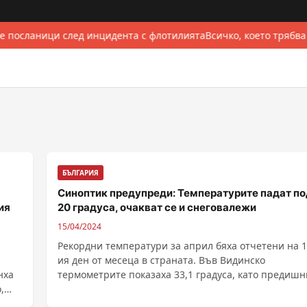
е посланици след инцидента с флотилията
Всичко, което трябва
БЪЛГАРИЯ
Синоптик предупреди: Температурите падат по
ия
20 градуса, очакват се и снеговалежи
15/04/2024
Рекордни температури за април бяха отчетени на 1
ия ден от месеца в страната. Във Видинско
нха
термометрите показаха 33,1 градуса, като предишн
,
......