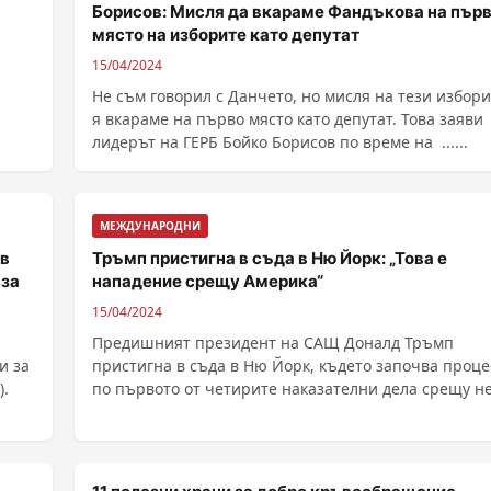
Борисов: Мисля да вкараме Фандъкова на пър
място на изборите като депутат
15/04/2024
Не съм говорил с Данчето, но мисля на тези избори
я вкараме на първо място като депутат. Това заяви
лидерът на ГЕРБ Бойко Борисов по време на ......
МЕЖДУНАРОДНИ
 в
Тръмп пристигна в съда в Ню Йорк: „Това е
 за
нападение срещу Америка“
15/04/2024
Предишният президент на САЩ Доналд Тръмп
и за
пристигна в съда в Ню Йорк, където започва проце
).
по първото от четирите наказателни дела срещу не
......