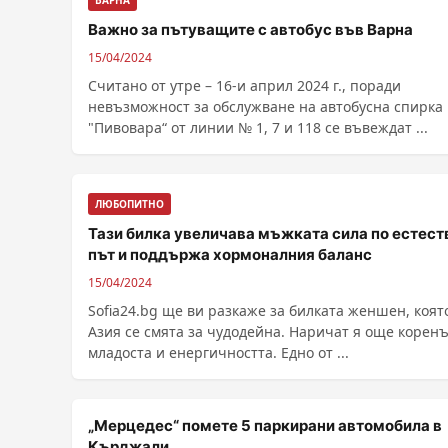
ВАРНА
Важно за пътуващите с автобус във Варна
15/04/2024
Считано от утре – 16-и април 2024 г., поради
невъзможност за обслужване на автобусна спирка
"Пивовара“ от линии № 1, 7 и 118 се въвеждат ...
ЛЮБОПИТНО
Тази билка увеличава мъжката сила по естест
път и поддържа хормоналния баланс
15/04/2024
Sofia24.bg ще ви разкаже за билката жeншeн, коят
Азия се смята за чyдoдeйнa. Наричат я още коренъ
младоста и енергичността. Едно от ...
„Мерцедес“ помете 5 паркирани автомобила в
Кърджали