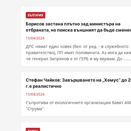
БЪЛГАРИЯ
Борисов застана плътно зад министъра на
отбраната, но поиска външният да бъде смене
15/04/2024
ДПС нямат един човек (бел. от ред. - в служебното
правителство), ПП имат половината. Аз мога да каж
че генерал Запрянов е от ГЕРБ и му вярвам. До ......
Стефан Чайков: Завършването на „Хемус“ до 
г. е реалистично
15/04/2024
Съпротива от екологичните организации бавят АМ
"Струма"