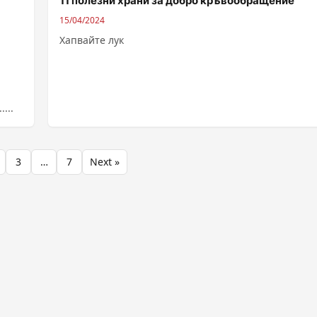
11 полезни храни за добро кръвообращение
15/04/2024
Хапвайте лук
...
3
…
7
Next »