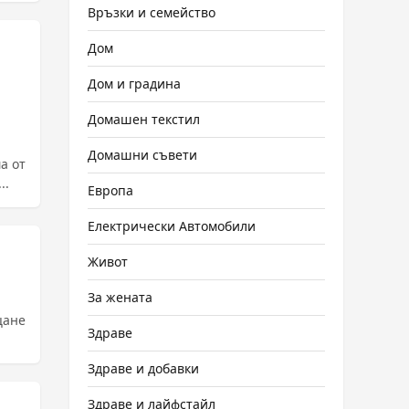
Връзки и семейство
Дом
Дом и градина
Домашен текстил
Домашни съвети
а от
..
Европа
Електрически Автомобили
Живот
За жената
цане
Здраве
Здраве и добавки
Здраве и лайфстайл