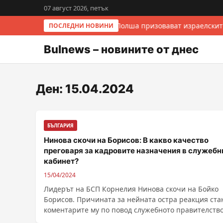
07 август 2026, петък
Италия и Полша призовават израелскит
ПОСЛЕДНИ НОВИНИ
Bulnews – новините от днес
Ден:
15.04.2024
БЪЛГАРИЯ
Нинова скочи на Борисов: В какво качество
преговаря за кадровите назначения в служебн
кабинет?
15/04/2024
Лидерът на БСП Корнелия Нинова скочи на Бойко
Борисов. Причината за нейната остра реакция ста
коментарите му по повод служебното правителство
......