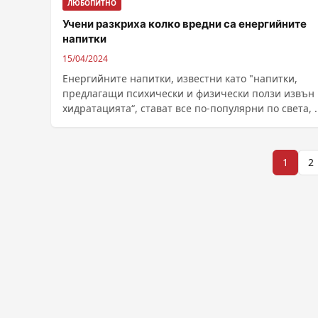
ЛЮБОПИТНО
Учени разкриха колко вредни са енергийните
напитки
15/04/2024
Енергийните напитки, известни като "напитки,
предлагащи психически и физически ползи извън
хидратацията“, стават все по-популярни по света, ...
Разделяне
1
2
на
публикациите
на
страници