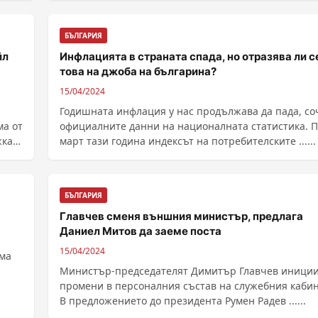
БЪЛГАРИЯ
йл
Инфлацията в страната спада, но отразява ли с
това на джоба на българина?
15/04/2024
Годишната инфлация у нас продължава да пада, со
ма от
официалните данни на националната статистика. През
ка.
март тази година индексът на потребителските ......
БЪЛГАРИЯ
Главчев сменя външния министър, предлага
Даниел Митов да заеме поста
15/04/2024
яма
Министър-председателят Димитър Главчев иници
промени в персоналния състав на служебния кабин
В предложението до президента Румен Радев ......