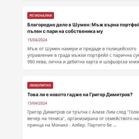
РЕГИОНАЛНИ
Благородно дело в Шумен: Мъж върна портфе
пълен с пари на собственика му
15/04/2024
Мъж от Шумен намери и предаде в полицейското
управление в града мъжки портфейл с парична су
980 лева, лична и дебитна карта и шофьорска книж
......
ЛЮБОПИТНО
Това ли е новото гадже на Григор Димитров?
15/04/2024
Григор Димитров си тръгна с Ализе Лим след "Гол
вечер на тениса", организирана от семейството на
принца на Монако - Албер. Партито бе ...