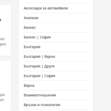
Аксесоари за автомобили
Анализи
е
Бизнес
Бизнес | София
чат
България
България | Варна
България | Други
България | София
Варна
ира
Взаимоотношения
ет.
Връзки и психология