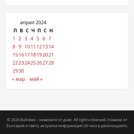
април 2024
П
В
С
Ч
П
С
Н
1
2
3
4
5
6
7
8
9
10
11
12
13
14
15
16
17
18
19
20
21
22
23
24
25
26
27
28
29
30
« мар.
май »
© 2026 Bulnews – новините от днес. All rights reserved. Новини от
България и света, актуална информация 24 часа в денонощието.