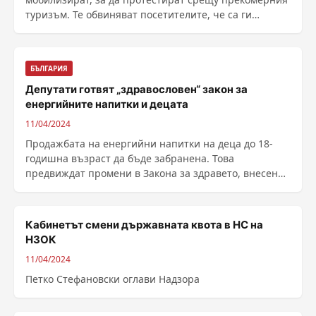
туризъм. Те обвиняват посетителите, че са ги
изгонили от домовете им и са причинили щети на
околната среда. Испанският архипелаг, който ...
БЪЛГАРИЯ
Депутати готвят „здравословен“ закон за
енергийните напитки и децата
11/04/2024
Продажбата на енергийни напитки на деца до 18-
годишна възраст да бъде забранена. Това
предвиждат промени в Закона за здравето, внесени
от депутати от ......
Кабинетът смени държавната квота в НС на
НЗОК
11/04/2024
Петко Стефановски оглави Надзора