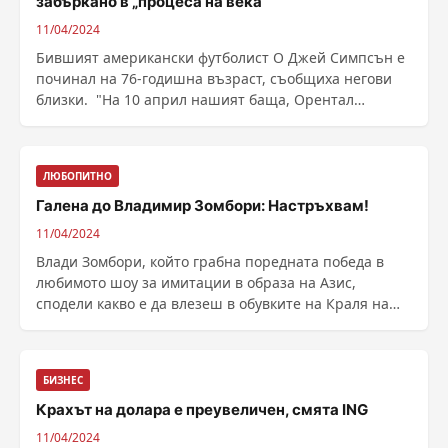
забъркано в „процеса на века“
11/04/2024
Бившият американски футболист О Джей Симпсън е
починал на 76-годишна възраст, съобщиха негови
близки. "На 10 април нашият баща, Орентал
Джеймс ......
ЛЮБОПИТНО
Галена до Владимир Зомбори: Настръхвам!
11/04/2024
Влади Зомбори, който грабна поредната победа в
любимото шоу за имитации в образа на Азис,
сподели какво е да влезеш в обувките на Краля на
попфолка и ......
БИЗНЕС
Крахът на долара е преувеличен, смята ING
11/04/2024