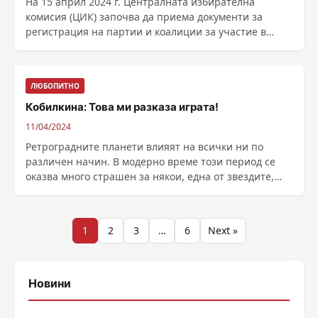
На 15 април 2024 г. Централната избирателна
комисия (ЦИК) започва да приема документи за
регистрация на партии и коалиции за участие в
изборите за ......
ЛЮБОПИТНО
Кобилкина: Това ми разказа играта!
11/04/2024
Ретроградните планети влияят на всички ни по
различен начин. В модерно време този период се
оказва много страшен за някои, една от звездите,
които го ......
Разделяне
1
2
3
…
6
Next »
на
публикациите
Новини
на