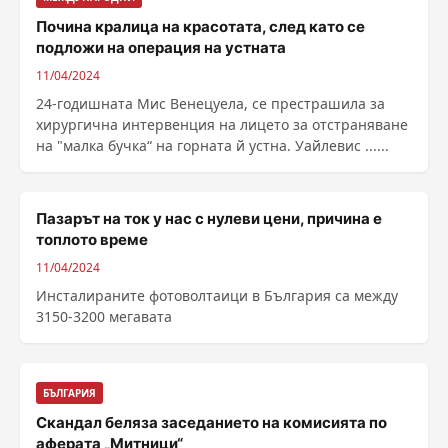
Почина кралица на красотата, след като се
подложи на операция на устната
11/04/2024
24-годишната Мис Венецуела, се престрашила за
хирургична интервенция на лицето за отстраняване
на "малка бучка“ на горната й устна. Уайлевис ......
Пазарът на ток у нас с нулеви цени, причина е
топлото време
11/04/2024
Инсталираните фотоволтаици в България са между
3150-3200 мегавата
БЪЛГАРИЯ
Скандал беляза заседанието на комисията по
аферата „Митници“