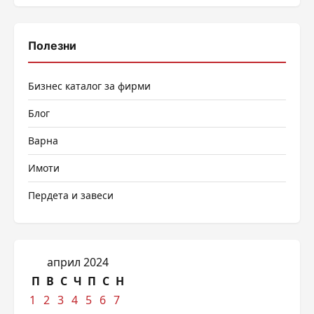
Полезни
Бизнес каталог за фирми
Блог
Варна
Имоти
Пердета и завеси
април 2024
П
В
С
Ч
П
С
Н
1
2
3
4
5
6
7