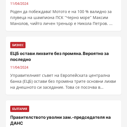
11/04/2024
Роден да побеждава! Мотото е на 100 % валидно за
плувеца на шампиона ПСК "Черно море" Максим
Манолов, чийто личен треньор е Никола Петров. ...
БИЗНЕС
ЕЦБ остави лихвите без промяна. Вероятно за
последно
11/04/2024
Управителният съвет на Европейската централна
банка (ЕЦБ) остави без промяна трите основни лихви
на днешното си заседание. Това се посочва в
комюнике на финансовата институция. Лихвите по
основните операции по рефинансиране, к...
БЪЛГАРИЯ
Правителството уволни зам.-председателя на
ДАНС