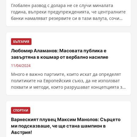
Глобален развод с долара не се случи миналата
година, въпреки предупрежденията, че централните
банки намаляват резервите си в тази валута, сочи
анализ на ING, цитиран от Business Insider. Ако се
коригират ефектите от преоценка...
БЪЛГАРИЯ
Любомир Аламанов: Масовата публика е
завъртяна в кошмар от вербално насилие
11/04/2024
Много е важно партиите, които искат да определят
политиките на Европейския съюз, да не използват
похвати и методи, които разрушават концепцията за
......
СПОРТНИ
Варнеският плувец Максим Манолов: Сърцето
ми подсказваше, че ще стана шампион в
Австрия!