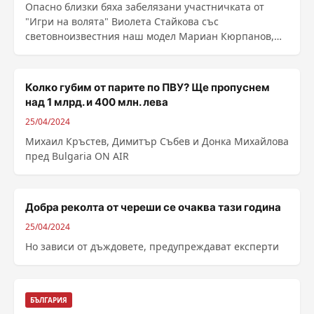
Опасно близки бяха забелязани участничката от
"Игри на волята" Виолета Стайкова със
световноизвестния наш модел Мариан Кюрпанов,
който е ...
Колко губим от парите по ПВУ? Ще пропуснем
над 1 млрд. и 400 млн. лева
25/04/2024
Михаил Кръстев, Димитър Събев и Донка Михайлова
пред Bulgaria ON AIR
Добра реколта от череши се очаква тази година
25/04/2024
Но зависи от дъждовете, предупреждават експерти
БЪЛГАРИЯ