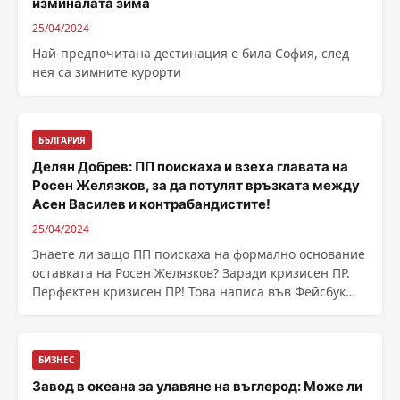
изминалата зима
25/04/2024
Най-предпочитана дестинация е била София, след
нея са зимните курорти
БЪЛГАРИЯ
Делян Добрев: ПП поискаха и взеха главата на
Росен Желязков, за да потулят връзката между
Асен Василев и контрабандистите!
25/04/2024
Знаете ли защо ПП поискаха на формално основание
оставката на Росен Желязков? Заради кризисен ПР.
Перфектен кризисен ПР! Това написа във Фейсбук
......
БИЗНЕС
Завод в океана за улавяне на въглерод: Може ли