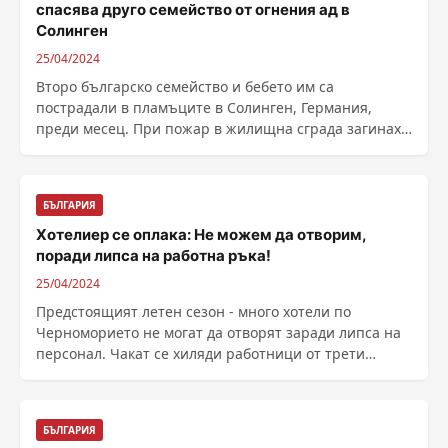
спасява друго семейство от огнения ад в
Солинген
25/04/2024
Второ българско семейство и бебето им са
пострадали в пламъците в Солинген, Германия,
преди месец. При пожар в жилищна сграда загинаха
Кънчо Жилов, ......
БЪЛГАРИЯ
Хотелиер се оплака: Не можем да отворим,
поради липса на работна ръка!
25/04/2024
Предстоящият летен сезон - много хотели по
Черноморието не могат да отворят заради липса на
персонал. Чакат се хиляди работници от трети
страни, ......
БЪЛГАРИЯ