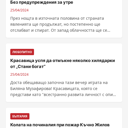
Без предупреждения за утре
25/04/2024
През нощта в източната половина от страната
явленията ще продължат, но постепенно ще
отслабват и спират. От запад облачността ще се
разкъсва и ще ......
ЛЮБОПИТНО
Красавица успя да отмъкне няколко хилядарки
от „Стани богат“
25/04/2024
Доста обещаващо започна тази вечер играта на
Биляна Музафирова! Красавицата, която се
представи като "всестранно развита личност с опит
в много ......
БЪЛГАРИЯ
Колата на починалия при пожар Къчно Жилов