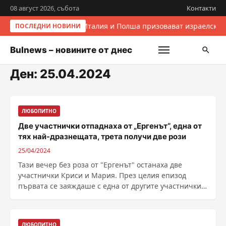
08 август 2026, събота
Контакти
Италия и Полша призовават израелскит
ПОСЛЕДНИ НОВИНИ
Bulnews – новините от днес
Ден:
25.04.2024
ЛЮБОПИТНО
Две участнички отпаднаха от „Ергенът“, една от
тях най-дразнещата, трета получи две рози
25/04/2024
Тази вечер без роза от "Ергенът" останаха две
участнички Криси и Мария. През целия епизод
първата се заяждаше с една от другите участнички
......
ЛЮБОПИТНО