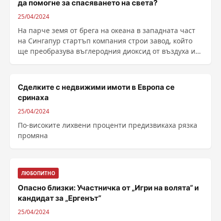
да помогне за спасяването на света?
25/04/2024
На парче земя от брега на океана в западната част
на Сингапур стартъп компания строи завод, който
ще преобразува въглеродния диоксид от въздуха и
морската вода в същия материал като морските
миди. При този процес ще се произвеж...
Сделките с недвижими имоти в Европа се
сринаха
25/04/2024
По-високите лихвени проценти предизвикаха рязка
промяна
ЛЮБОПИТНО
Опасно близки: Участничка от „Игри на волята“ и
кандидат за „Ергенът“
25/04/2024