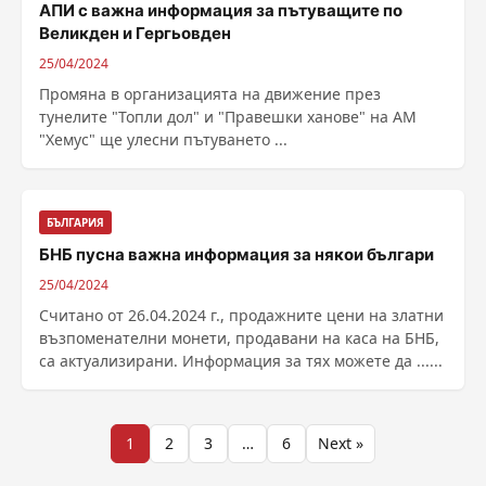
АПИ с важна информация за пътуващите по
Великден и Гергьовден
25/04/2024
Промяна в организацията на движение през
тунелите "Топли дол" и "Правешки ханове" на АМ
"Хемус" ще улесни пътуването ...
БЪЛГАРИЯ
БНБ пусна важна информация за някои българи
25/04/2024
Считано от 26.04.2024 г., продажните цени на златни
възпоменателни монети, продавани на каса на БНБ,
са актуализирани. Информация за тях можете да ......
Разделяне
1
2
3
…
6
Next »
на