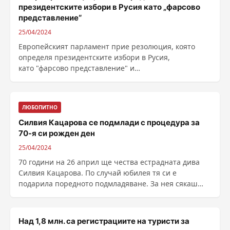
президентските избори в Русия като „фарсово
представление“
25/04/2024
Европейският парламент прие резолюция, която
определя президентските избори в Русия,
като "фарсово представление" и
призовава държавите ......
ЛЮБОПИТНО
Силвия Кацарова се подмлади с процедура за
70-я си рожден ден
25/04/2024
70 години на 26 април ще чества естрадната дива
Силвия Кацарова. По случай юбилея тя си е
подарила поредното подмладяване. За нея сякаш
времето върви ......
Над 1,8 млн. са регистрациите на туристи за