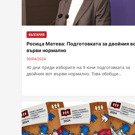
БЪЛГАРИЯ
Росица Матева: Подготовката за двойния в
върви нормално
30/04/2024
40 дни преди изборите на 9 юни подготовката за
двойния вот върви нормално. Това обобщи
говорителят на ЦИК Росица Матева. Вчера...