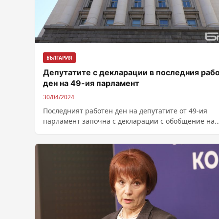
БЪЛГАРИЯ
Депутатите с декларации в последния раб
ден на 49-ия парламент
30/04/2024
Последният работен ден на депутатите от 49-ия
парламент започна с декларации с обобщение на
работата на законодателния орган. С облекчение...