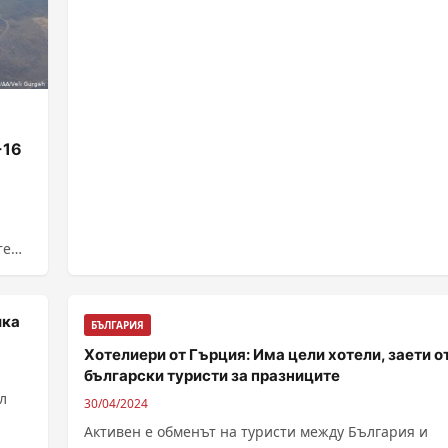
-16
те
ика
БЪЛГАРИЯ
Хотелиери от Гърция: Има цели хотели, заети о
български туристи за празниците
л
30/04/2024
Активен е обменът на туристи между България и