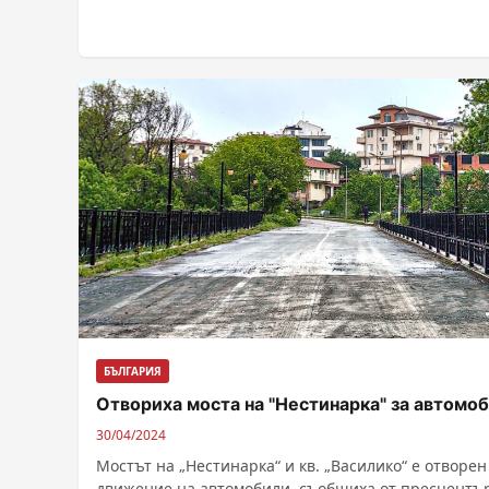
БЪЛГАРИЯ
Отвориха моста на "Нестинарка" за автомо
30/04/2024
Мостът на „Нестинарка“ и кв. „Василико“ е отворен
движение на автомобили, съобщиха от пресцентъ