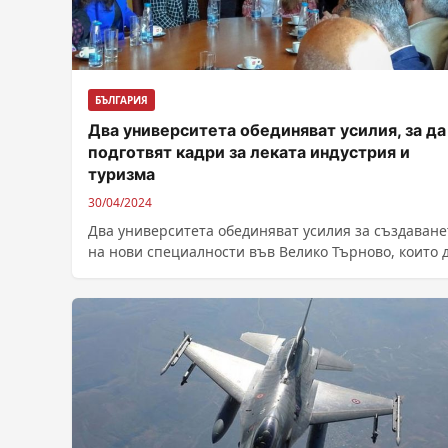
БЪЛГАРИЯ
Два университета обединяват усилия, за да
подготвят кадри за леката индустрия и
туризма
30/04/2024
Два университета обединяват усилия за създаване
на нови специалности във Велико Търново, които 
подготвят кадри за нуждите на леката...