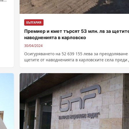
БЪЛГАРИЯ
Премиер и кмет търсят 53 млн. лв за щетит
наводненията в карловско
30/04/2024
Осигуряването на 52 639 155 лева за преодоляване
щетите от наводненията в карловските села преди 
години ще бъде...