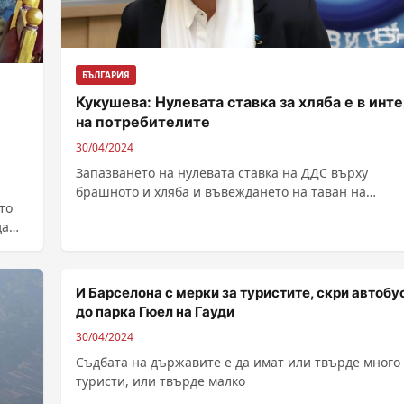
БЪЛГАРИЯ
Кукушева: Нулевата ставка за хляба е в инт
на потребителите
30/04/2024
Запазването на нулевата ставка на ДДС върху
брашното и хляба и въвеждането на таван на
то
търговската надценка за хляба са...
да
И Барселона с мерки за туристите, скри автобу
до парка Гюел на Гауди
30/04/2024
Съдбата на държавите е да имат или твърде много
туристи, или твърде малко