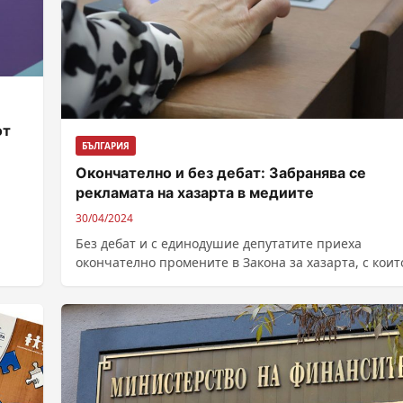
от
БЪЛГАРИЯ
Окончателно и без дебат: Забранява се
рекламата на хазарта в медиите
30/04/2024
Без дебат и с единодушие депутатите приеха
окончателно промените в Закона за хазарта, с коит
забранява рекламата на хазартни...