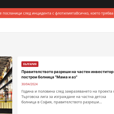
 посланици след инцидента с флотилията
Всичко, което трябва 
БЪЛГАРИЯ
Правителството разреши на частен инвеститор
построи болница "Мама и аз"
30/04/2024
Година и половина след замразяването на проекта 
Търговска лига за изграждане на частна детска
болница в София, правителството разреши...