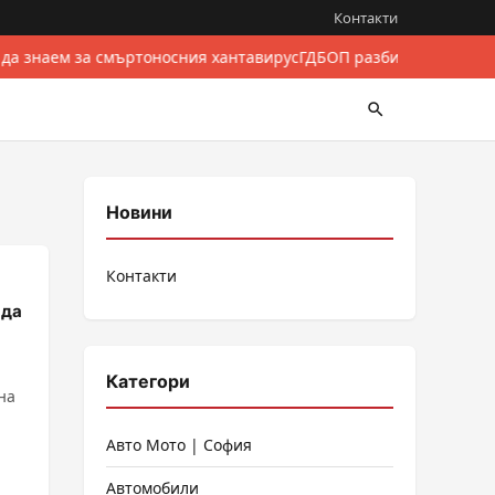
Контакти
да знаем за смъртоносния хантавирус
ГДБОП разби международен
Новини
Контакти
 да
Категори
на
Авто Мото | София
Автомобили