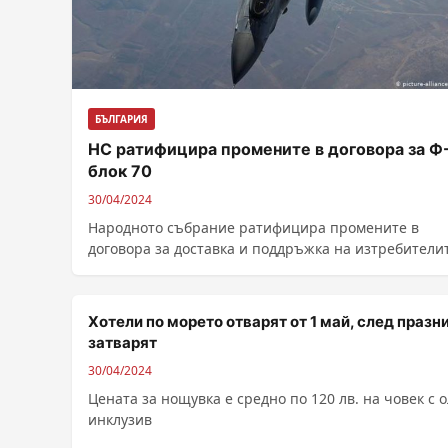
БЪЛГАРИЯ
НС ратифицира промените в договора за Ф
блок 70
30/04/2024
Народното събрание ратифицира промените в
договора за доставка и поддръжка на изтребители
Ф-16 блок 70. Така се дава възможност за...
Хотели по морето отварят от 1 май, след празн
затварят
30/04/2024
Цената за нощувка е средно по 120 лв. на човек с о
инклузив