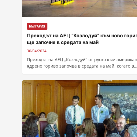
БЪЛГАРИЯ
Преходът на АЕЦ "Козлодуй" към ново гори
ще започне в средата на май
30/04/2024
Преходът на АЕЦ „Козлодуй“ от руско към америка
ядрено гориво започва в средата на май, когато в
реактора на 5-ти...