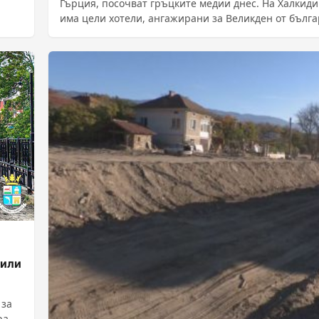
Гърция, посочват гръцките медии днес. На Халкиди
има цели хотели, ангажирани за Великден от бълга
......
били
 за
ра