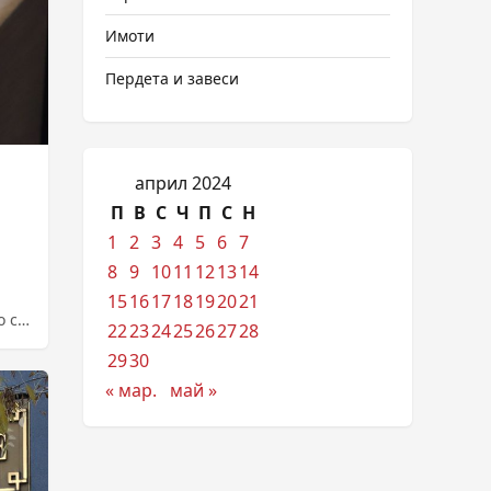
Имоти
Пердета и завеси
април 2024
П
В
С
Ч
П
С
Н
1
2
3
4
5
6
7
8
9
10
11
12
13
14
15
16
17
18
19
20
21
о се
22
23
24
25
26
27
28
29
30
« мар.
май »