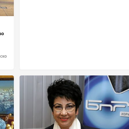
во
нско