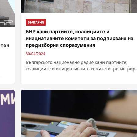
БЪЛГАРИЯ
БНР кани партиите, коалициите и
инициативните комитети за подписване на
предизборни споразумения
отен
30/04/2024
Българското национално радио кани партиите,
коалициите и инициативните комитети, регистрир
за участие в кампанията за избори за Европейски
парламент от...