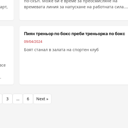
по-скъп. Може би е време за преосмисляне на
арт,
времевата линия за напускане на работната сила.
Приключване с работата в 60-те им години е целта
много трудещи се по света &nd...
Пиян треньор по бокс преби треньорка по бокс
09/04/2024
Боят станал в залата на спортен клуб
все
 на
3
…
6
Next »