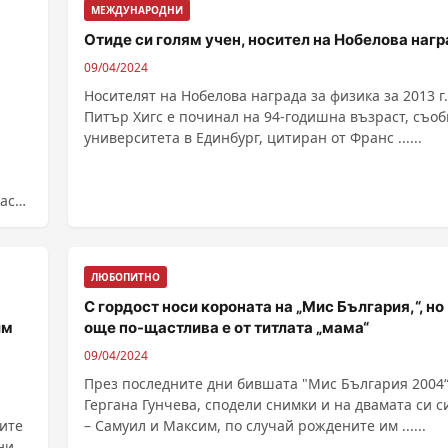
МЕЖДУНАРОДНИ
Отиде си голям учен, носител на Нобелова наг
09/04/2024
Носителят на Нобелова награда за физика за 2013 г.
Питър Хигс е починал на 94-годишна възраст, съо
университета в Единбург, цитиран от Франс ......
каста
ЛЮБОПИТНО
С гордост носи короната на „Мис България,“, но
им
още по-щастлива е от титлата „мама“
09/04/2024
През последните дни бившата "Мис България 2004“
Гергана Гунчева, сподели снимки и на двамата си с
ните
– Самуил и Максим, по случай рождените им ......
ни