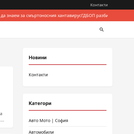
Контакти
 да знаем за смъртоносния хантавирус
ГДБОП разби международе
Новини
Контакти
Категори
ва
..
Авто Мото | София
Автомобили