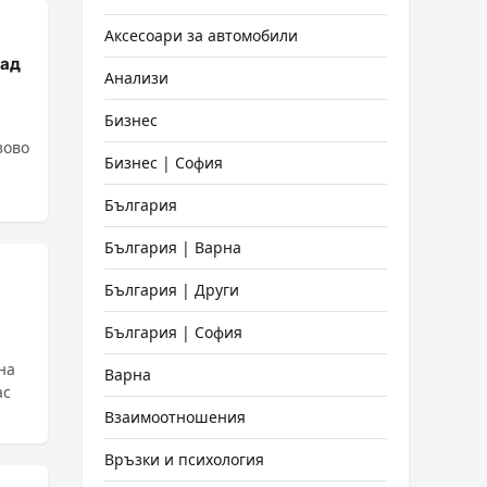
Аксесоари за автомобили
над
Анализи
Бизнес
зово
Бизнес | София
България
България | Варна
България | Други
България | София
на
Варна
ас
Взаимоотношения
Връзки и психология