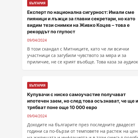
БЪЛГАРИЯ
Експерт по национална сигурност: Имали сме
пияници и лъжци за главни секретари, но като
видим тези снимки на Живко Коцев – това е
рекордът по глупост
09/04/2024
В този скандал с Митниците, като че ли всички
участници са загубили чувството за мяра и за
приличие, не се крият въобще. Това каза за аудио
......
БЪЛГАРИЯ
Купувачи с ниско самоучастие получават
ипотечен заем, но след това осъзнават, че ще 
трябват поне още 10 000 евро
09/04/2024
Доходите на българите през последните двадесет
години са по-бързи от темповете на растеж на це
на жилищата и инфлацията и в този смисъл подоб