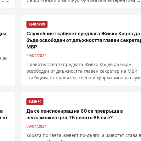
.....
Същото важи и за по-устойчивата ѝ алтернатива,
където конкуренцията расте. Тоалетната хартия се
произвежда най-често от д...
БЪЛГАРИЯ
дна
Служебният кабинет предлага Живко Коцев да
бъде освободен от длъжността главен секрета
МВР
09/04/2024
я да
Правителството предлага Живко Коцев да бъде
освободен от длъжността главен секретар на МВР,
съобщиха от правителствена информационна служ
......
БИЗНЕС
ва
Да се пенсионираш на 60 се превръща в
т от
невъзможна цел. 75 новото 65 ли е?
09/04/2024
Хората по света живеят по-дълго, а животът става 