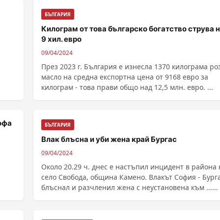
БЪЛГАРИЯ
Килограм от това българско богатство струва 
9 хил. евро
09/04/2024
През 2023 г. България е изнесла 1370 килограма ро
масло на средна експортна цена от 9168 евро за
килограм - това прави общо над 12,5 млн. евро. ...
офа
БЪЛГАРИЯ
Влак блъсна и уби жена край Бургас
09/04/2024
Около 20.29 ч. днес е настъпил инцидент в района 
село Свобода, община Камено. Влакът София - Бург
блъснал и разчленил жена с неустановена към ......