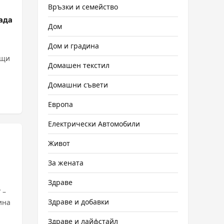
Връзки и семейство
рада
Дом
Дом и градина
бщи
Домашен текстил
Домашни съвети
Европа
Електрически Автомобили
Живот
За жената
Здраве
 –
Здраве и добавки
ина
Здраве и лайфстайл