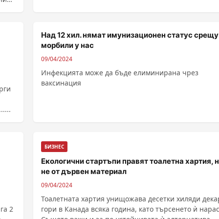
Над 12 хил. нямат имунизационен статус срещу
морбили у нас
09/04/2024
Инфекцията може да бъде елиминирана чрез
ваксинация
рги
....
БИЗНЕС
Екологични стартъпи правят тоалетна хартия, 
не от дървен материал
09/04/2024
Тоалетната хартия унищожава десетки хиляди дека
га 2
гори в Канада всяка година, като търсенето ѝ нарас