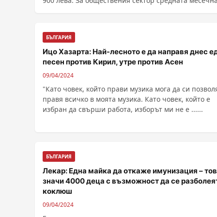
900 лева. За обществения сектор средната месечна .
БЪЛГАРИЯ
Ицо Хазарта: Най-лесното е да направя днес е
песен против Кирил, утре против Асен
09/04/2024
"Като човек, който прави музика мога да си позвол
правя всичко в моята музика. Като човек, който е
избран да свърши работа, изборът ми не е ......
БЪЛГАРИЯ
Лекар: Една майка да откаже имунизация – то
значи 4000 деца с възможност да се разболея
коклюш
09/04/2024