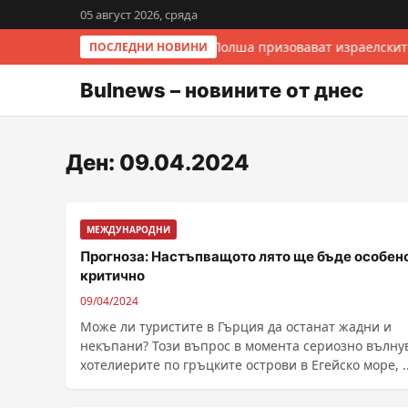
05 август 2026, сряда
Италия и Полша призовават израелскит
ПОСЛЕДНИ НОВИНИ
Bulnews – новините от днес
Ден:
09.04.2024
МЕЖДУНАРОДНИ
Прогноза: Настъпващото лято ще бъде особен
критично
09/04/2024
Може ли туристите в Гърция да останат жадни и
некъпани? Този въпрос в момента сериозно вълну
хотелиерите по гръцките острови в Егейско море, ...