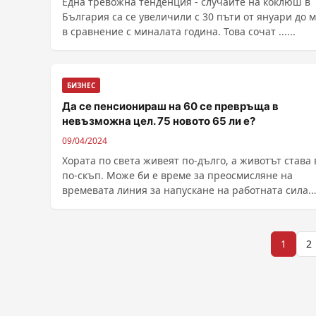
Една тревожна тенденция - случаите на коклюш в
България са се увеличили с 30 пъти от януари до м
в сравнение с миналата година. Това сочат ......
БИЗНЕС
Да се пенсионираш на 60 се превръща в
невъзможна цел. 75 новото 65 ли е?
09/04/2024
Хората по света живеят по-дълго, а животът става 
по-скъп. Може би е време за преосмисляне на
времевата линия за напускане на работната сила.
Приключване с работата в 60-те им години е целта
много трудещи се по света &nd...
Разделяне
1
2
на
публикациите