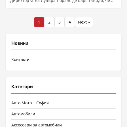
Директорът на Лувъра Лоранс де Карс твърди, че ...
Разделяне
1
2
3
4
Next »
на
публикациите
Новини
на
Контакти
страници
Категори
Авто Мото | София
Автомобили
Аксесоари за автомобили