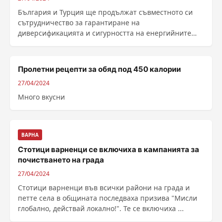
България и Турция ще продължат съвместното си
сътрудничество за гарантиране на
диверсификацията и сигурността на енергийните
доставки. Около това се ......
Пролетни рецепти за обяд под 450 калории
27/04/2024
Много вкусни
ВАРНА
Стотици варненци се включиха в кампанията за
почистването на града
27/04/2024
Стотици варненци във всички райони на града и
петте села в общината последваха призива "Мисли
глобално, действай локално!". Те се включиха ...