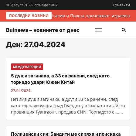
10 август 2026, понеделник
Контакти
Италия и Полша призовават израелскит
ПОСЛЕДНИ НОВИНИ
Bulnews – новините от днес
Ден:
27.04.2024
МЕЖДУНАРОДНИ
5 души загинаха, а 33 са ранени, след като
торнадо удари Южен Китай
27/04/2024
Петима души загинаха, а други 33 са ранени, след
като торнадо удари град Гуанджоу в южната китайска
провинция Гуангдонг, предава CNN. Торнадото е ......
Полицейски син: Бандити ме спряха и поискаха