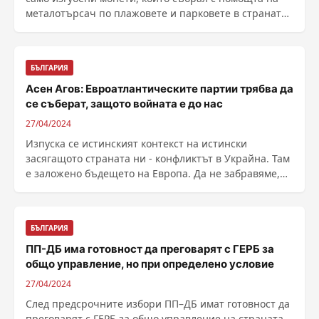
металотърсач по плажовете и парковете в страната.
......
БЪЛГАРИЯ
Асен Агов: Евроатлантическите партии трябва да
се съберат, защото войната е до нас
27/04/2024
Изпуска се истинският контекст на истински
засягащото страната ни - конфликтът в Украйна. Там
е заложено бъдещето на Европа. Да не забравяме,
че ......
БЪЛГАРИЯ
ПП-ДБ има готовност да преговарят с ГЕРБ за
общо управление, но при определено условие
27/04/2024
След предсрочните избори ПП–ДБ имат готовност да
преговарят с ГЕРБ за общо управление на страната,