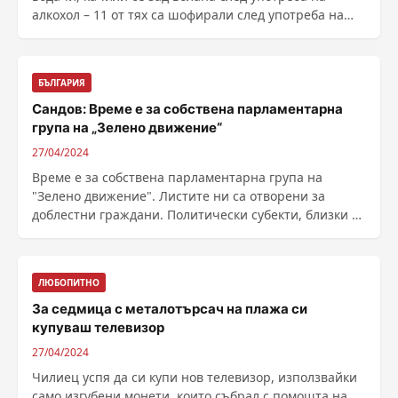
алкохол – 11 от тях са шофирали след употреба на
алкохол ......
БЪЛГАРИЯ
Сандов: Време е за собствена парламентарна
група на „Зелено движение“
27/04/2024
Време е за собствена парламентарна група на
"Зелено движение". Листите ни са отворени за
доблестни граждани. Политически субекти, близки до
......
ЛЮБОПИТНО
За седмица с металотърсач на плажа си
купуваш телевизор
27/04/2024
Чилиец успя да си купи нов телевизор, използвайки
само изгубени монети, които събрал с помощта на