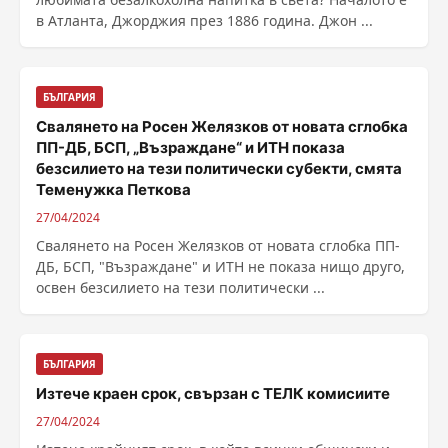
в Атланта, Джорджия през 1886 година. Джон ...
БЪЛГАРИЯ
Свалянето на Росен Желязков от новата сглобка
ПП-ДБ, БСП, „Възраждане“ и ИТН показа
безсилието на тези политически субекти, смята
Теменужка Петкова
27/04/2024
Свалянето на Росен Желязков от новата сглобка ПП-
ДБ, БСП, "Възраждане" и ИТН не показа нищо друго,
освен безсилието на тези политически ...
БЪЛГАРИЯ
Изтече краен срок, свързан с ТЕЛК комисиите
27/04/2024