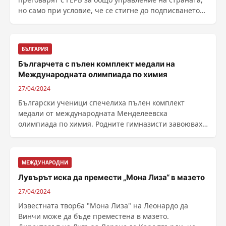
но само при условие, че се стигне до подписването
......
БЪЛГАРИЯ
Българчета с пълен комплект медали на
Международната олимпиада по химия
27/04/2024
Български ученици спечелиха пълен комплект
медали от международната Менделеевска
олимпиада по химия. Родните гимназисти завоюваха
3 медала – 1 ......
МЕЖДУНАРОДНИ
Лувърът иска да премести „Мона Лиза“ в мазето
27/04/2024
Известната творба "Мона Лиза" на Леонардо да
Винчи може да бъде преместена в мазето.