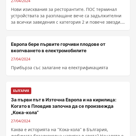
27/04/2024
Нови изисквания за ресторантите. ПОС терминал
устройствата за разплащане вече са задължителни
за всички заведения с категория 2 и повече звезди.
......
Европа бере първите горчиви плодове от
вкопчването в електромобилите
27/04/2024
Прибърза със залагане на електрификацията
БЪЛГАРИЯ
За първи път в Източна Европа и на кирилица:
Когато в Пловдив започна да се произвежда
„Кока-кола“
27/04/2024
Каква е историята на "Кока-кола" в България,
любимата безалкохолна напитка в света? Началото е