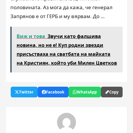
половината. Аз мога да кажа, че генерал
Запрянов е от ГЕРБ и му вярвам. До …
Виж и това
Звучи като фалшива
новина, но не е! Куп родни звезди
присъстваха на сватбата на майката
на Кристиян, който уби Милен Цветков
Twitter
Facebook
WhatsApp
Copy