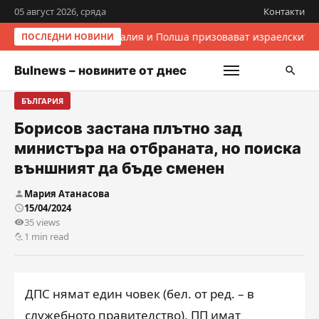
05 август 2026, сряда
Контакти
Италия и Полша призовават израелските 
ПОСЛЕДНИ НОВИНИ
Bulnews – новините от днес
БЪЛГАРИЯ
Борисов застана плътно зад
министъра на отбраната, но поиска
външният да бъде сменен
Мария Атанасова
15/04/2024
35 views
1 min read
ДПС нямат един човек (бел. от ред. – в
служебното правителство), ПП имат