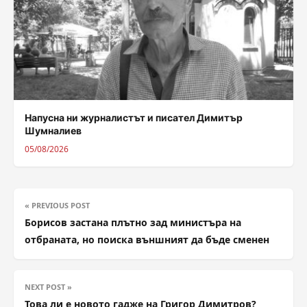
Напусна ни журналистът и писател Димитър
Шумналиев
05/08/2026
« PREVIOUS POST
Борисов застана плътно зад министъра на
отбраната, но поиска външният да бъде сменен
NEXT POST »
Това ли е новото гадже на Григор Димитров?