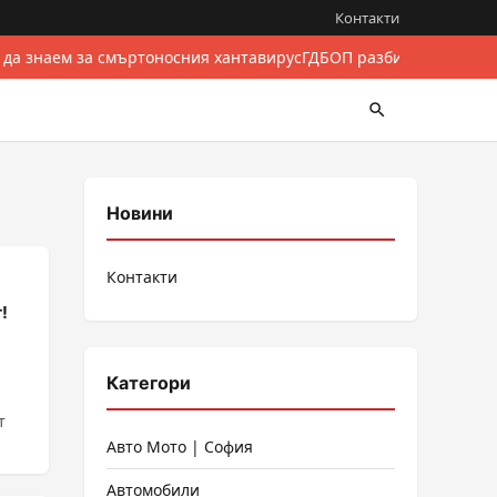
Контакти
 да знаем за смъртоносния хантавирус
ГДБОП разби международе
Новини
Контакти
!
Категори
т
Авто Мото | София
Автомобили