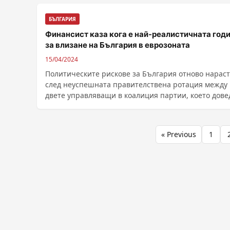
БЪЛГАРИЯ
Финансист каза кога е най-реалистичната год
за влизане на България в еврозоната
15/04/2024
Политическите рискове за България отново нарас
след неуспешната правителствена ротация между
двете управляващи в коалиция партии, което дове
до ......
Разделяне
« Previous
1
на
публикациите
на
страници