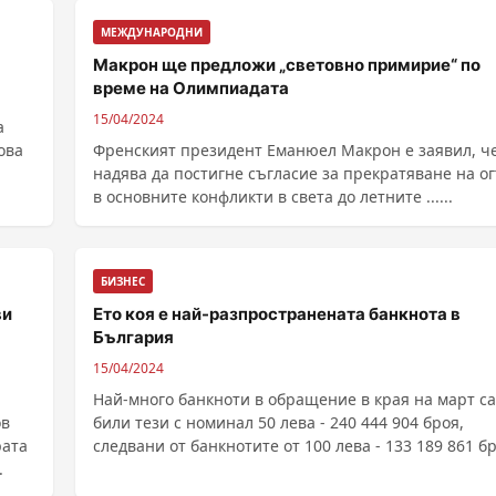
МЕЖДУНАРОДНИ
Макрон ще предложи „световно примирие“ по
време на Олимпиадата
15/04/2024
а
ова
Френският президент Еманюел Макрон е заявил, че
надява да постигне съгласие за прекратяване на о
в основните конфликти в света до летните ......
БИЗНЕС
ви
Ето коя е най-разпространената банкнота в
България
15/04/2024
Най-много банкноти в обращение в края на март са
ов
били тези с номинал 50 лева - 240 444 904 броя,
рата
следвани от банкнотите от 100 лева - 133 189 861 бр
.
Доскоро най-популярните банкноти - тези с номина
лева са 98 200 556 бро...