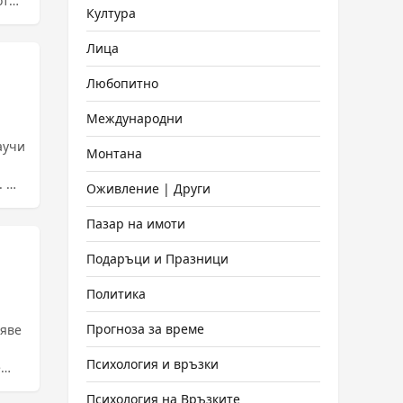
отни
Култура
Лица
Любопитно
Международни
аучи
Монтана
.
Оживление | Други
Пазар на имоти
Подаръци и Празници
Политика
Прогноза за време
аяве
Психология и връзки
е
Психология на Връзките