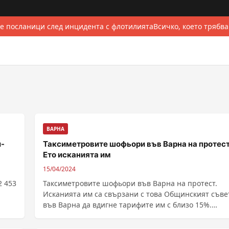
е посланици след инцидента с флотилията
Всичко, което трябва
ВАРНА
й-
Таксиметровите шофьори във Варна на протест
Ето исканията им
15/04/2024
2 453
Таксиметровите шофьори във Варна на протест.
Исканията им са свързани с това Общинският съве
във Варна да вдигне тарифите им с близо 15%.
Протестът ......