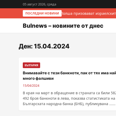
05 август 2026, сряда
Италия и Полша призовават израелскит
ПОСЛЕДНИ НОВИНИ
Bulnews – новините от днес
Ден:
15.04.2024
БЪЛГАРИЯ
Внимавайте с тези банкноти, пак от тях има на
много фалшиви
15/04/2024
В края на март в обращение в страната са били 58
492 броя банкноти в лева, показва статистиката на
Българската народна банка (БНБ), публикувана ......