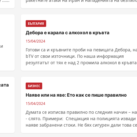
.....
ракетните атаки на Иран и нападенията на безпил
......
БЪЛГАРИЯ
Дебора е карала с алкохол в кръвта
15/04/2024
ни
Готови са и кръвните проби на певицата Дебора, н
bTV от свои източници. По наша информация
резултатът от тях е над 2 промила алкохол в кръвта
......
сата
БИЗНЕС
Наяве или на яве: Ето как се пише правилно
15/04/2024
Думата се изписва правилно по следния начин – н
- слято. Примери: Спецакция на полицията извади
наяве забранени стоки. Не бях сигурен дали това с
случва наяве или насън. ...