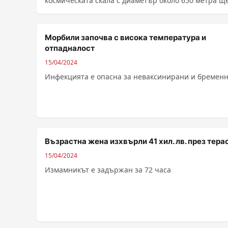
космическата скала с диаметър около 650 метра ще .
Морбили започва с висока температура и
отпадналост
15/04/2024
Инфекцията е опасна за неваксинирани и бремен
Възрастна жена изхвърли 41 хил. лв. през тера
15/04/2024
Измамникът е задържан за 72 часа