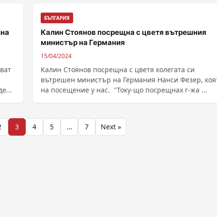
БЪЛГАРИЯ
ина
Калин Стоянов посрещна с цветя вътрешния
министър на Германия
15/04/2024
тват
Калин Стоянов посрещна с цветя колегата си
вътрешен министър на Германия Нанси Фезер, коя
де
на посещение у нас. "Току-що посрещнах г-жа ...
2
3
4
5
…
7
Next »