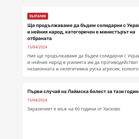
БЪЛГАРИЯ
Ще продължаваме да бъдем солидарни с Укра
и нейния народ, категоричен е министърът на
отбраната
15/04/2024
Ние ще продължаваме да бъдем солидарни с Укра
и нейния народ в усилията им да противодействат
незаконната и нелегитимна руска агресия, колкото ..
Първи случай на Лаймска болест за тази годин
15/04/2024
Заразеният е мъж на 60 години от Хасково