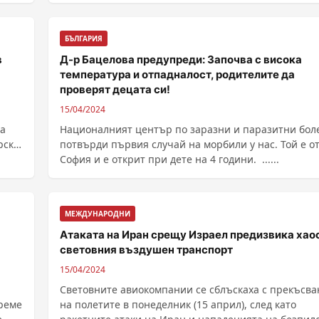
БЪЛГАРИЯ
в
Д-р Бацелова предупреди: Започва с висока
температура и отпадналост, родителите да
проверят децата си!
15/04/2024
та
Националният център по заразни и паразитни бол
рски
потвърди първия случай на морбили у нас. Той е о
София и е открит при дете на 4 години. ......
МЕЖДУНАРОДНИ
Атаката на Иран срещу Израел предизвика хаос
световния въздушен транспорт
15/04/2024
Световните авиокомпании се сблъскаха с прекъсва
време
на полетите в понеделник (15 април), след като