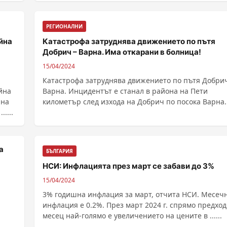
РЕГИОНАЛНИ
йна
Катастрофа затруднява движението по пътя
Добрич – Варна. Има откарани в болница!
15/04/2024
Катастрофа затруднява движението по пътя Добрич
йна
Варна. Инцидентът е станал в района на Пети
 на
километър след изхода на Добрич по посока Варна
....
......
а
БЪЛГАРИЯ
НСИ: Инфлацията през март се забави до 3%
15/04/2024
3% годишна инфлация за март, отчита НСИ. Месеч
инфлация е 0.2%. През март 2024 г. спрямо предходния
месец най-голямо е увеличението на цените в ......