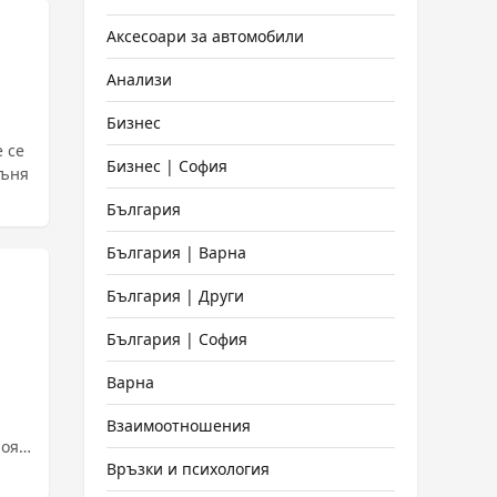
Аксесоари за автомобили
Анализи
Бизнес
 се
Бизнес | София
гъня
България
България | Варна
България | Други
България | София
Варна
Взаимоотношения
оя.
Връзки и психология
л 20