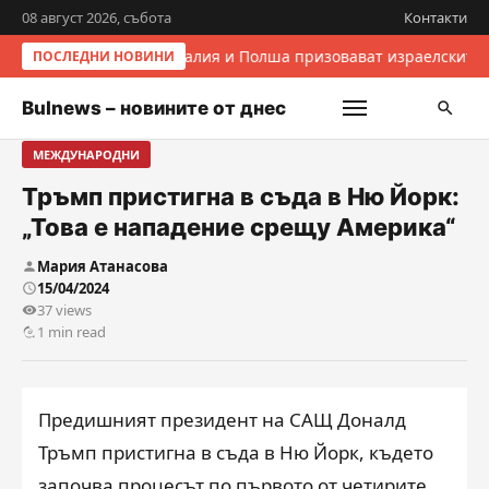
08 август 2026, събота
Контакти
Италия и Полша призовават израелските 
ПОСЛЕДНИ НОВИНИ
Bulnews – новините от днес
МЕЖДУНАРОДНИ
Тръмп пристигна в съда в Ню Йорк:
„Това е нападение срещу Америка“
Мария Атанасова
15/04/2024
37 views
1 min read
Предишният президент на САЩ Доналд
Тръмп пристигна в съда в Ню Йорк, където
започва процесът по първото от четирите