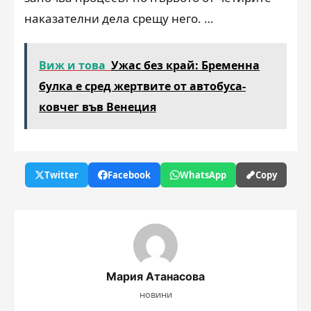
наказателни дела срещу него. …
Виж и това
Ужас без край: Бременна
булка е сред жертвите от автобуса-
ковчег във Венеция
Twitter
Facebook
WhatsApp
Copy
Мария Атанасова
новини