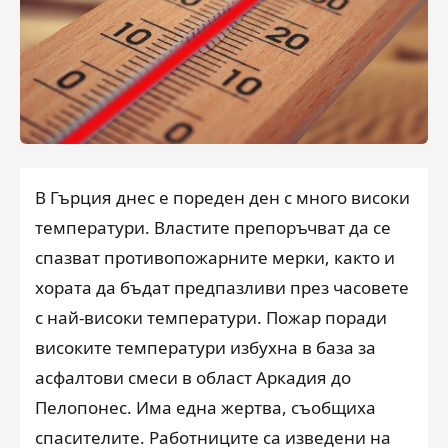
В Гърция днес е пореден ден с много високи
температури. Властите препоръчват да се
спазват противопожарните мерки, както и
хората да бъдат предпазливи през часовете
с най-високи температури. Пожар поради
високите температури избухна в база за
асфалтови смеси в област Аркадия до
Пелопонес. Има една жертва, съобщиха
спасителите. Работниците са изведени на