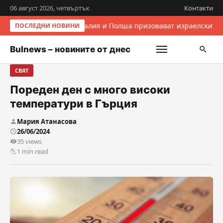
06 август 2026, четвъртък
Контакти
Италия и Полша призовават израелските 
ПОСЛЕДНИ НОВИНИ
Bulnews – новините от днес
СВЯТ
Пореден ден с много високи
температури в Гърция
Мария Атанасова
26/06/2024
35 views
1 min read