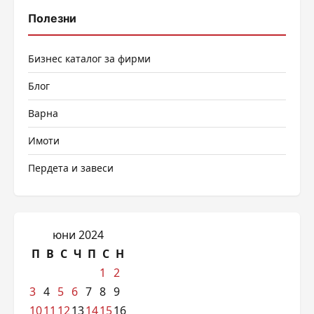
Полезни
Бизнес каталог за фирми
Блог
Варна
Имоти
Пердета и завеси
юни 2024
П
В
С
Ч
П
С
Н
1
2
3
4
5
6
7
8
9
10
11
12
13
14
15
16