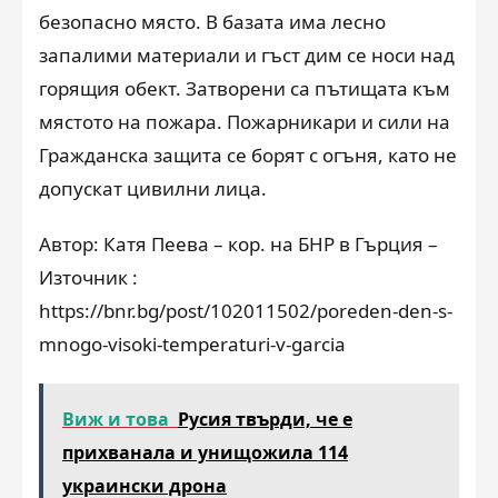
безопасно място. В базата има лесно
запалими материали и гъст дим се носи над
горящия обект. Затворени са пътищата към
мястото на пожара. Пожарникари и сили на
Гражданска защита се борят с огъня, като не
допускат цивилни лица.
Автор: Катя Пеева – кор. на БНР в Гърция –
Източник :
https://bnr.bg/post/102011502/poreden-den-s-
mnogo-visoki-temperaturi-v-garcia
Виж и това
Русия твърди, че е
прихванала и унищожила 114
украински дрона