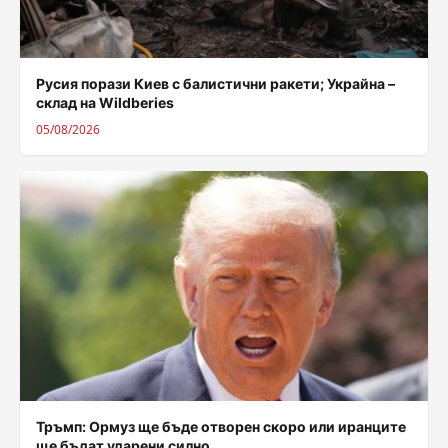
Русия порази Киев с балистични ракети; Украйна –
склад на Wildberies
05/08/2026
Тръмп: Ормуз ще бъде отворен скоро или иранците
ще бъдат ударени силно