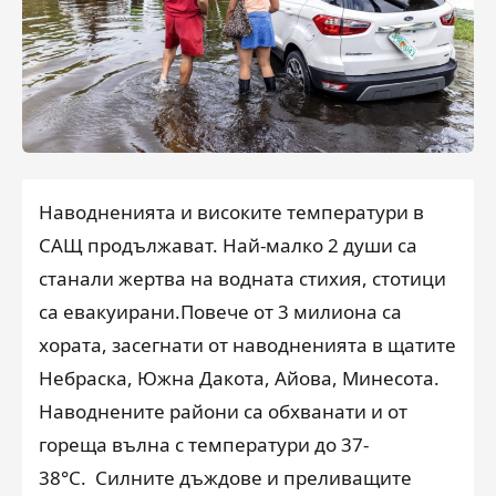
Наводненията и високите температури в
САЩ продължават. Най-малко 2 души са
станали жертва на водната стихия, стотици
са евакуирани.Повече от 3 милиона са
хората, засегнати от наводненията в щатите
Небраска, Южна Дакота, Айова, Минесота.
Наводнените райони са обхванати и от
гореща вълна с температури до 37-
38°C. Силните дъждове и преливащите