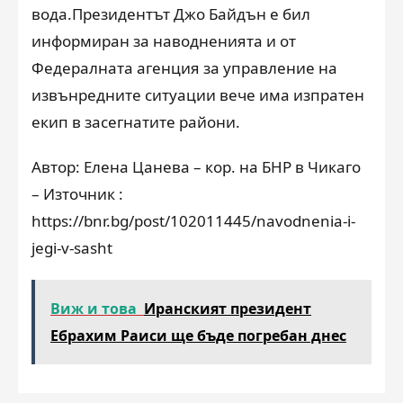
вода.Президентът Джо Байдън е бил
информиран за наводненията и от
Федералната агенция за управление на
извънредните ситуации вече има изпратен
екип в засегнатите райони.
Автор: Елена Цанева – кор. на БНР в Чикаго
– Източник :
https://bnr.bg/post/102011445/navodnenia-i-
jegi-v-sasht
Виж и това
Иранският президент
Ебрахим Раиси ще бъде погребан днес