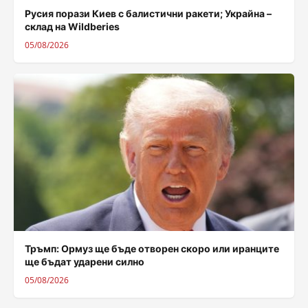
Русия порази Киев с балистични ракети; Украйна –
склад на Wildberies
05/08/2026
Тръмп: Ормуз ще бъде отворен скоро или иранците
ще бъдат ударени силно
05/08/2026