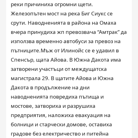
реки причиниха огромни щети.
Железопътен мост на река Биг Сиукс се
срути. Наводненията в района на Омаха
вчера принудиха жп превозвача “Амтрак” да
използва временно автобуси за превоз на
пътниците.Мъж от Илинойс се е удавил в
Спенсър, щата Айова. В Южна Дакота има
затворени участъци от междущатска
магистрала 29. В щатите Айова и Южна
Дакота в продължение на дни
наводненията повредиха пътища и
мостове, затвориха и разрушиха
предприятия, наложиха евакуация на
болници и старчески домове, оставиха
градове без електричество и питейна