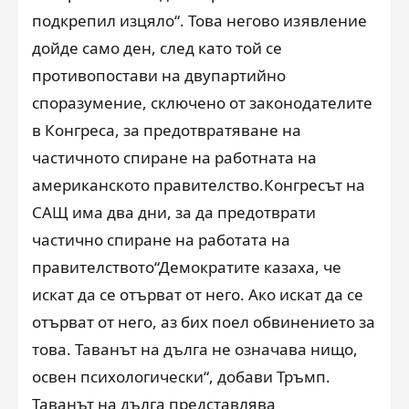
подкрепил изцяло“. Това негово изявление
дойде само ден, след като той се
противопостави на двупартийно
споразумение, сключено от законодателите
в Конгреса, за предотвратяване на
частичното спиране на работната на
американското правителство.Конгресът на
САЩ има два дни, за да предотврати
частично спиране на работата на
правителството“Демократите казаха, че
искат да се отърват от него. Ако искат да се
отърват от него, аз бих поел обвинението за
това. Таванът на дълга не означава нищо,
освен психологически“, добави Тръмп.
Таванът на дълга представлява