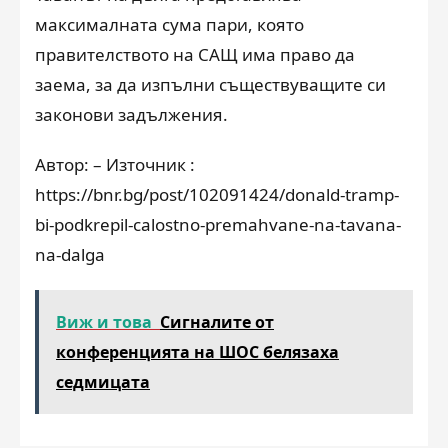
максималната сума пари, която
правителството на САЩ има право да
заема, за да изпълни съществуващите си
законови задължения.
Автор: – Източник :
https://bnr.bg/post/102091424/donald-tramp-
bi-podkrepil-calostno-premahvane-na-tavana-
na-dalga
Виж и това
Сигналите от
конференцията на ШОС белязаха
седмицата