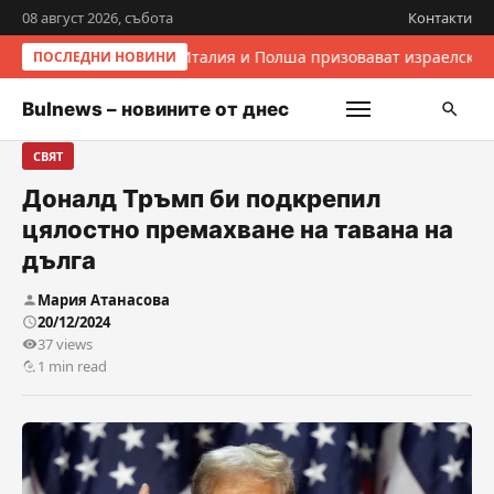
08 август 2026, събота
Контакти
Италия и Полша призовават израелскит
ПОСЛЕДНИ НОВИНИ
Bulnews – новините от днес
СВЯТ
Доналд Тръмп би подкрепил
цялостно премахване на тавана на
дълга
Мария Атанасова
20/12/2024
37 views
1 min read