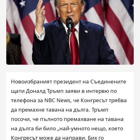
Новоизбраният президент на Съединените
щати Доналд Тръмп заяви в интервю по
телефона за NBC News, че Конгресът трябва
да премахне тавана на дълга. Тръмп
посочи, че пълното премахване на тавана
на дълга би било „най-умното нещо, което
Конгресът може да направи. Бих го