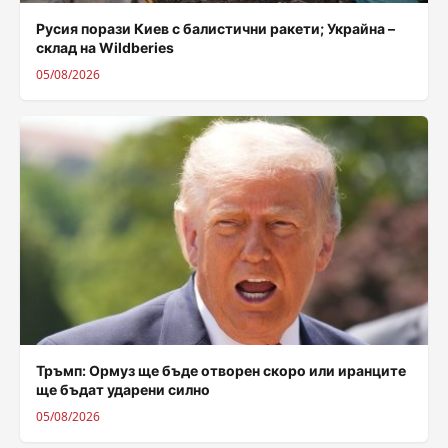
Русия порази Киев с балистични ракети; Украйна –
склад на Wildberies
05/08/2026
Тръмп: Ормуз ще бъде отворен скоро или иранците
ще бъдат ударени силно
05/08/2026