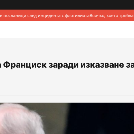
 посланици след инцидента с флотилията
Всичко, което трябва
 Франциск заради изказване з