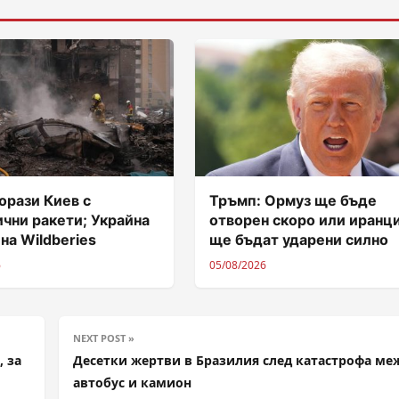
орази Киев с
Тръмп: Ормуз ще бъде
чни ракети; Украйна
отворен скоро или иранц
 на Wildberies
ще бъдат ударени силно
6
05/08/2026
NEXT POST »
 за
Десетки жертви в Бразилия след катастрофа ме
автобус и камион