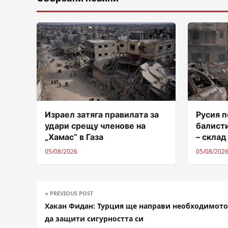
Израел затяга правилата за
Русия п
удари срещу членове на
балисти
„Хамас“ в Газа
– склад
05/08/2026
05/08/202
« PREVIOUS POST
Хакан Фидан: Турция ще направи необходимото,
да защити сигурността си