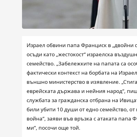
Израел обвини папа Франциск в „двойни ст
осъди като „жестокост“ израелска въздушна
семейство. „Забележките на папата са ос
фактически контекст на борбата на Израе
външно министерство в изявление. „Стига
еврейската държава и нейния народ“, пиш
службата за гражданска отбрана на Ивица
били убити 10 души от едно семейство, от к
война“, заяви във връзка с атаката папа 
ми“, посочи още той.