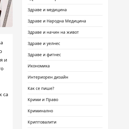
Здраве и медицина
Здраве и Народна Медицина
Здраве и начин на живот
ва
Здраве и уелнес
о
Здраве и фитнес
я и
Икономика
то
Интериорен дизайн
Как се пише?
к са
Крими и Право
Криминално
Криптовалити