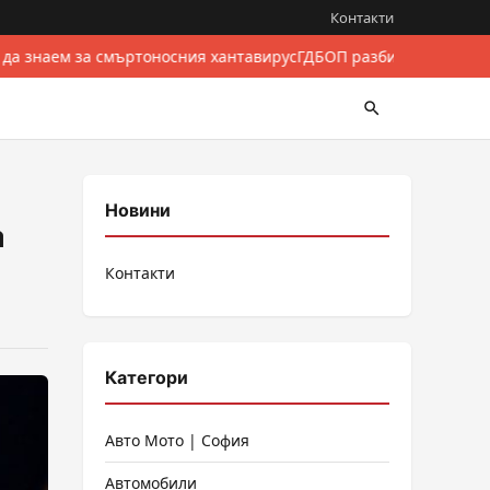
Контакти
 да знаем за смъртоносния хантавирус
ГДБОП разби международе
Новини
а
Контакти
Категори
Авто Мото | София
Автомобили