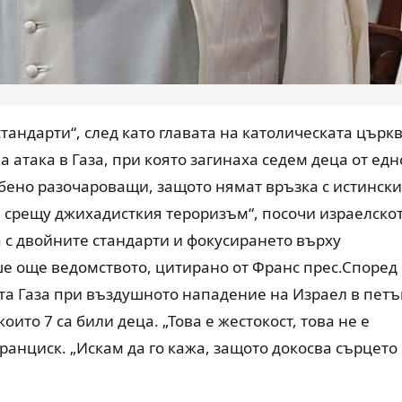
андарти“, след като главата на католическата църк
 атака в Газа, при която загинаха седем деца от едн
обено разочароващи, защото нямат връзка с истински
л срещу джихадисткия тероризъм“, посочи израелско
 с двойните стандарти и фокусирането върху
е още ведомството, цитирано от Франс прес.Според
та Газа при въздушното нападение на Израел в петъ
оито 7 са били деца. „Това е жестокост, това не е
Франциск. „Искам да го кажа, защото докосва сърцето