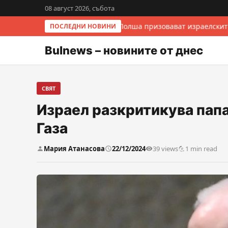
08 август 2026, събота
Италия и Полша призовават израелските
ПОСЛЕДНИ НОВИНИ
Bulnews – новините от днес
СВЯТ
Израел разкритикува папа
Газа
Мария Атанасова
22/12/2024
39 views
1 min read