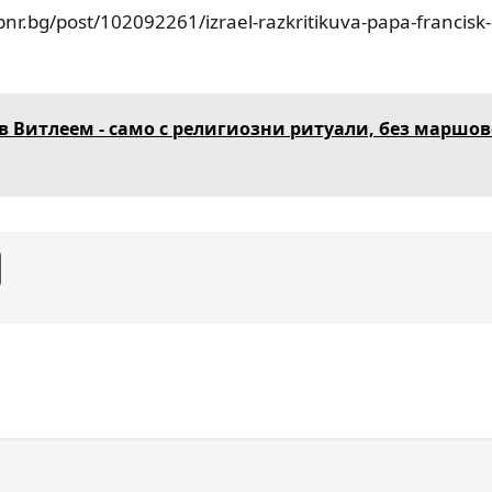
nr.bg/post/102092261/izrael-razkritikuva-papa-francisk-
ъв Витлеем - само с религиозни ритуали, без маршов