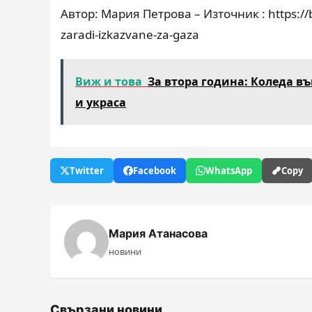
Автор: Мария Петрова – Източник : https://b
zaradi-izkazvane-za-gaza
Виж и това
За втора година: Коледа в
и украса
Twitter
Facebook
WhatsApp
Copy
Мария Атанасова
новини
Свързани новини