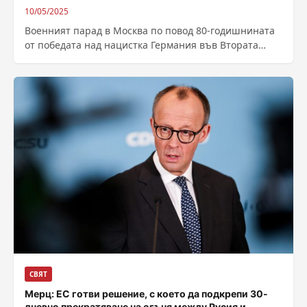
10/05/2025
Военният парад в Москва по повод 80-годишнината
от победата над нацистка Германия във Втората
световна война започна точно в 10...
СВЯТ
Мерц: ЕС готви решение, с което да подкрепи 30-
дневно прекратяване на огъня между Русия и