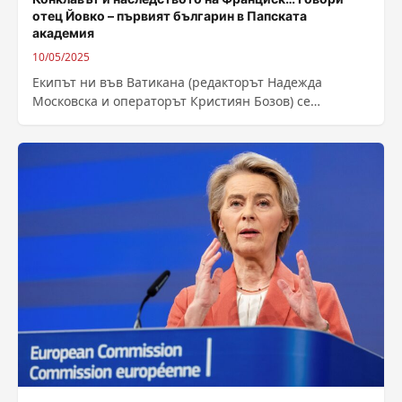
отец Йовко – първият българин в Папската
академия
10/05/2025
Екипът ни във Ватикана (редакторът Надежда
Московска и операторът Кристиян Бозов) се
срещнаха в Рим с единственият българин в
Папската...