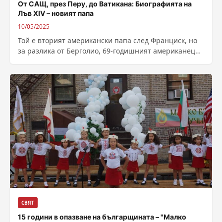
От САЩ, през Перу, до Ватикана: Биографията на
Лъв XIV – новият папа
10/05/2025
Той е вторият американски папа след Франциск, но
за разлика от Берголио, 69-годишният американец
Робърт Франсис Превост е роден в...
СВЯТ
15 години в опазване на българщината – "Малко