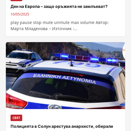
Ден на Европа – защо оръжията не замлъкват?
10/05/2025
play pause stop mute unmute max volume Автор:
Марта Младенова – Източник :
https://bnr.bg/post/102154386/den-na-evropa-zashto-
orajiata-ne-zamlakvat
СВЯТ
Полицията в Солун арестува анархисти, обирали