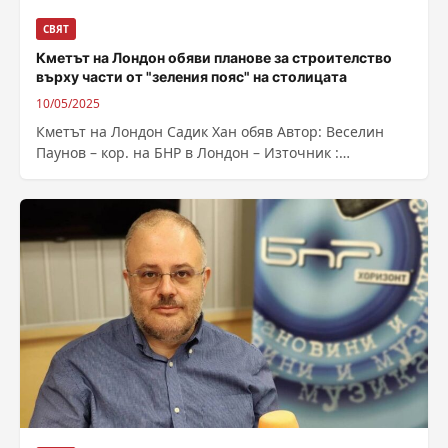
СВЯТ
Кметът на Лондон обяви планове за строителство
върху части от "зеления пояс" на столицата
10/05/2025
Кметът на Лондон Садик Хан обяв Автор: Веселин
Паунов – кор. на БНР в Лондон – Източник :
https://bnr.bg/post/102154582