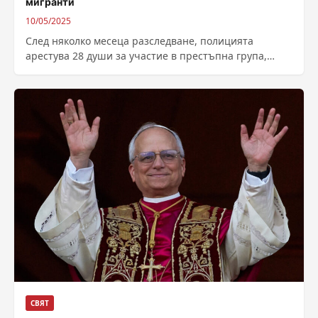
мигранти
10/05/2025
След няколко месеца разследване, полицията
арестува 28 души за участие в престъпна група,
която е извършвала престъпления на расистка
основа....
СВЯТ