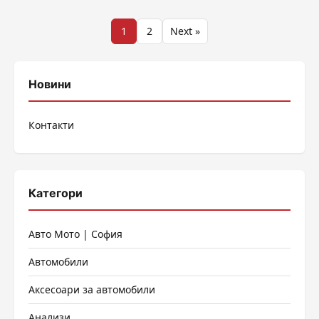
Разделяне
1
2
Next »
на
публикациите
Новини
на
Контакти
страници
Категори
Авто Мото | София
Автомобили
Аксесоари за автомобили
Анализи