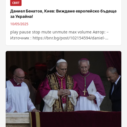
СВЯТ
Даниел Бенатов, Киев: Виждаме европейско бъдеще
за Украйна!
10/05/2025
play pause stop mute unmute max volume Автор: –
Източник : https://bnr.bg/post/102154594/daniel-
benatov-kiev-vijdame-evropeisko-badeshte-za-ukraina