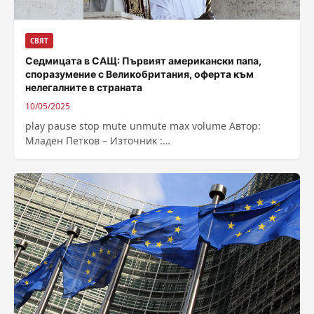
СВЯТ
Седмицата в САЩ: Първият американски папа,
споразумение с Великобритания, оферта към
нелегалните в страната
10/05/2025
play pause stop mute unmute max volume Автор:
Младен Петков – Източник :
https://bnr.bg/post/102154629/sedmicata-v-sasht-
parviat-amerikanski-papa-sporazumenie-s-
velikobritania-oferta-kam-emigrantite