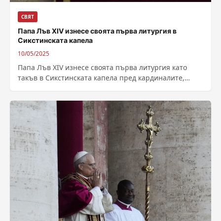
СВЯТ
Папа Лъв XIV изнесе своята първа литургия в
Сикстинската капела
10/05/2025
Папа Лъв XIV изнесе своята първа литургия като
такъв в Сикстинската капела пред кардиналите,
които го избраха вчера за 267-ия...