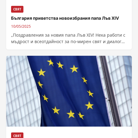
СВЯТ
България приветства новоизбрания папа Лъв XIV
10/05/2025
„Поздравления за новия папа Лъв XIV! Нека работи с
мъдрост и всеотдайност за по-мирен свят и диалог
между всички“, написа...
СВЯТ