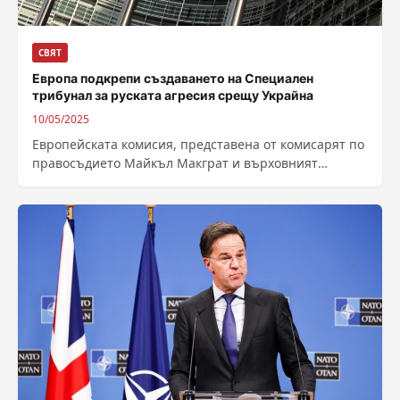
СВЯТ
Европа подкрепи създаването на Специален
трибунал за руската агресия срещу Украйна
10/05/2025
Европейската комисия, представена от комисарят по
правосъдието Майкъл Макграт и върховният
представител за външната политика и сигурност Кая
Калас, Съветът...