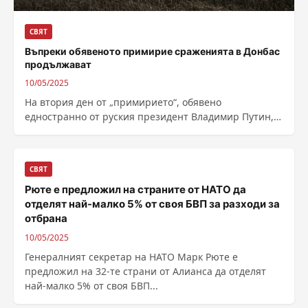
СВЯТ
Въпреки обявеното примирие сраженията в Донбас
продължават
10/05/2025
На втория ден от „примирието“, обявено
едностранно от руския президент Владимир Путин,
сраженията в Донбас продължават, съобщава
кореспондентът на Би...
СВЯТ
Рюте е предложил на страните от НАТО да
отделят най-малко 5% от своя БВП за разходи за
отбрана
10/05/2025
Генералният секретар на НАТО Марк Рюте е
предложил на 32-те страни от Алианса да отделят
най-малко 5% от своя БВП...