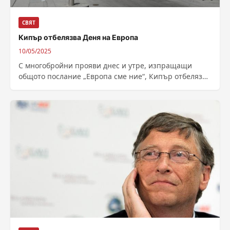
СВЯТ
Кипър отбелязва Деня на Европа
10/05/2025
С многобройни прояви днес и утре, изпращащи
общото послание „Европа сме ние“, Кипър отбелязва
Деня на Европа. Център на честванията,...