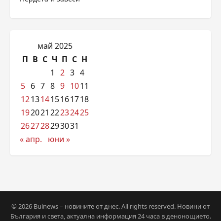
май 2025
П
В
С
Ч
П
С
Н
1
2
3
4
5
6
7
8
9
10
11
12
13
14
15
16
17
18
19
20
21
22
23
24
25
26
27
28
29
30
31
« апр.
юни »
© 2026 Bulnews – новините от днес. All rights reserved. Новини от
България и света, актуална информация 24 часа в денонощието.