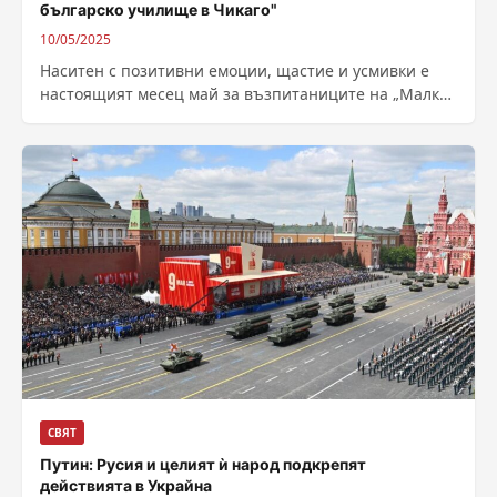
българско училище в Чикаго"
10/05/2025
Наситен с позитивни емоции, щастие и усмивки е
настоящият месец май за възпитаниците на „Малко
българско училище в Чикаго“. Поводът...
СВЯТ
Путин: Русия и целият ѝ народ подкрепят
действията в Украйна