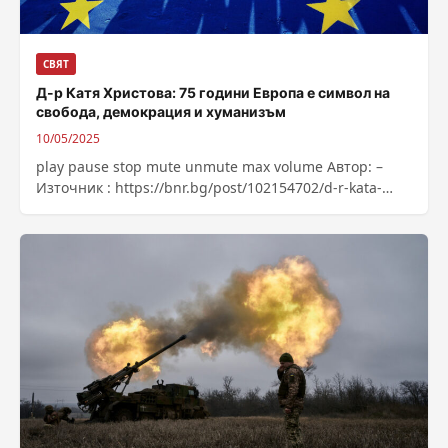
СВЯТ
Д-р Катя Христова: 75 години Европа е символ на
свобода, демокрация и хуманизъм
10/05/2025
play pause stop mute unmute max volume Автор: –
Източник : https://bnr.bg/post/102154702/d-r-kata-
hristova-75-godini-evropa-e-simvol-na-svoboda-
demokracia-i-humanizam