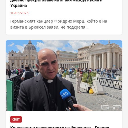
Украйна
10/05/2025
Германският канцлер Фридрих Мерц, който е на
визита в Брюксел заяви, че подкрепя
предложението на американския президент Доналд
Тръмп за...
СВЯТ
Конклавът и наследството на Франциск… Говори