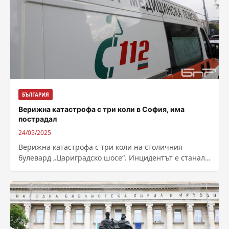
БЪЛГАРИЯ
Верижна катастрофа с три коли в София, има
пострадал
24/05/2025
Верижна катастрофа с три коли на столичния
булевард „Цариградско шосе“. Инцидентът е станал
между между четвърти и седми километър в посока
входа...