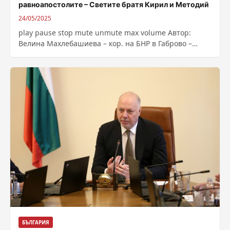
равноапостолите – Светите братя Кирил и Методий
24/05/2025
play pause stop mute unmute max volume Автор:
Велина Махлебашиева – кор. на БНР в Габрово –
Източник : https://bnr.bg/post/102161757/dranovskoto-
selo-kereka-pazi-pametta-za-ravnoapostolite-svetite-
brata-kiril-i-metodii
БЪЛГАРИЯ