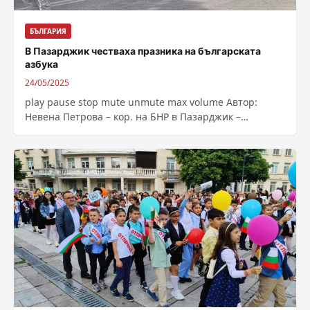
БЪЛГАРИЯ
В Пазарджик честваха празника на българската
азбука
24/05/2025
play pause stop mute unmute max volume Автор:
Невена Петрова – кор. на БНР в Пазарджик –
Източник : https://bnr.bg/post/102161752/v-pazardjik-
chestvaha-praznikat-na-balgarskata-azbuka