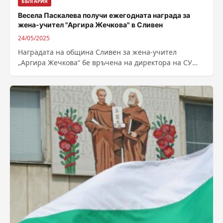
БЪЛГАРИЯ
Весела Паскалева получи ежегодната награда за
жена-учител "Аргира Жечкова" в Сливен
24/05/2025
Наградата на община Сливен за жена-учител
„Аргира Жечкова“ бе връчена на директора на СУ
„Константин Константинов“ Весела Паскалева по
време...