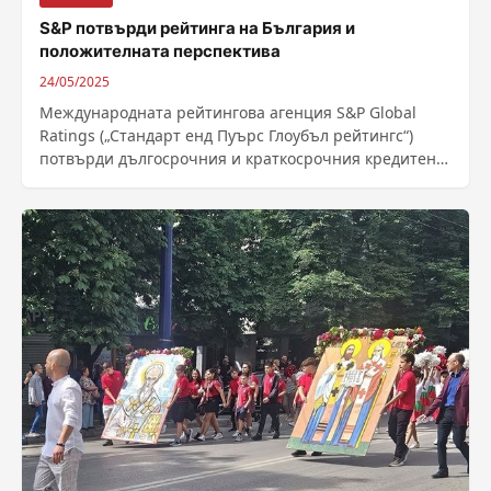
S&P потвърди рейтинга на България и
положителната перспектива
24/05/2025
Международната рейтингова агенция S&P Global
Ratings („Стандарт енд Пуърс Глоубъл рейтингс“)
потвърди дългосрочния и краткосрочния кредитен
рейтинг на България в...