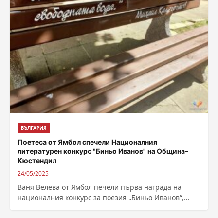
БЪЛГАРИЯ
Поетеса от Ямбол спечели Националния
литературен конкурс "Биньо Иванов" на Община–
Кюстендил
24/05/2025
Ваня Велева от Ямбол печели първа награда на
националния конкурс за поезия „Биньо Иванов“,
организиран за деветнадесети път от Община-
Кюстендил,...