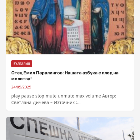
БЪЛГАРИЯ
Отец Емил Паралингов: Нашата азбука е плод на
молитва!
24/05/2025
play pause stop mute unmute max volume Автор:
Светлана Дичева – Източник :
https://bnr.bg/post/102161698/otec-emil-paralingov-ot-
plovdiv-za-silata-na-pisanoto-slovo