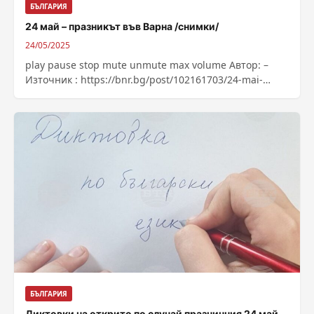
БЪЛГАРИЯ
24 май – празникът във Варна /снимки/
24/05/2025
play pause stop mute unmute max volume Автор: –
Източник : https://bnr.bg/post/102161703/24-mai-
praznikat-vav-varna-snimki
БЪЛГАРИЯ
Диктовки на открито по случай празничния 24 май