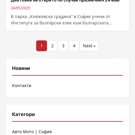
24/05/2025
В парка „Княжевска градина“ в София учени от
Института за български език към Българската
академия на науките отбелязаха с диктовки...
Разделяне
1
2
3
4
Next »
на
публикациите
Новини
на
Контакти
страници
Категори
Авто Мото | София