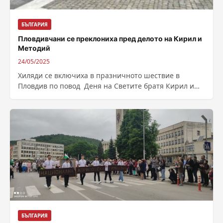
БЪЛГАРИЯ
Пловдивчани се преклониха пред делото на Кирил и
Методий
24/05/2025
Хиляди се включиха в празничното шествие в
Пловдив по повод Деня на Светите братя Кирил и
Методий, на българската азбука,...
БЪЛГАРИЯ