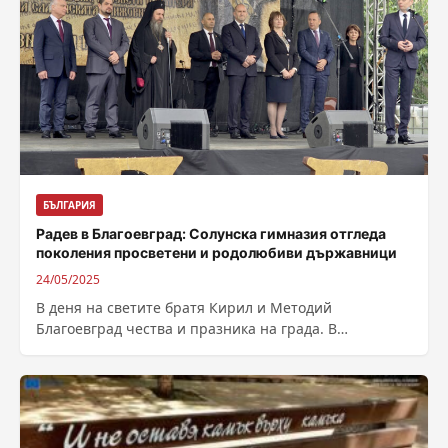
БЪЛГАРИЯ
Радев в Благоевград: Солунска гимназия отгледа
поколения просветени и родолюбиви държавници
24/05/2025
В деня на светите братя Кирил и Методий
Благоевград чества и празника на града. В
шествието на хиляди учители, ученици,...