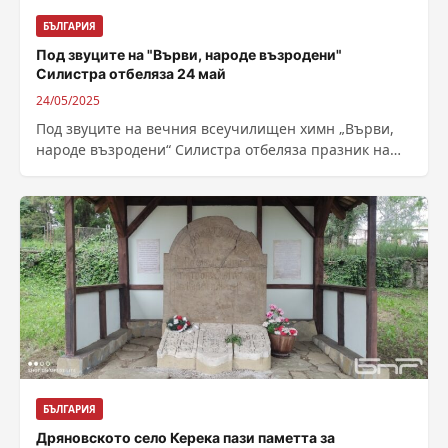
БЪЛГАРИЯ
Под звуците на "Върви, народе възродени"
Силистра отбеляза 24 май
24/05/2025
Под звуците на вечния всеучилищен химн „Върви,
народе възродени“ Силистра отбеляза празник на
знанието, културата и духовността – 24 май....
БЪЛГАРИЯ
Дряновското село Керека пази паметта за