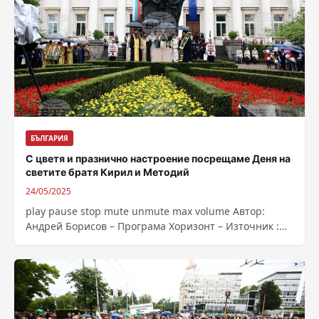
БЪЛГАРИЯ
С цветя и празнично настроение посрещаме Деня на
светите братя Кирил и Методий
24/05/2025
play pause stop mute unmute max volume Автор:
Андрей Борисов – Програма Хоризонт – Източник :
https://bnr.bg/post/102161723/lovech-i-sofia-s-cveta-i-
praznichno-nastroenie-posreshtat-denat-na-svetite-
brata-kiril-i-metodii