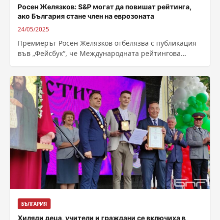
Росен Желязков: S&P могат да повишат рейтинга,
ако България стане член на еврозоната
24/05/2025
Премиерът Росен Желязков отбелязва с публикация
във „Фейсбук“, че Международната рейтингова
агенция S&P Global Ratings е потвърдила
дългосрочния и краткосрочния...
БЪЛГАРИЯ
Хиляди деца, учители и граждани се включиха в