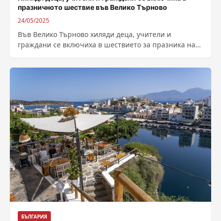
празничното шествие във Велико Търново
24/05/2025
Във Велико Търново хиляди деца, учители и
граждани се включиха в шествието за празника на
буквите. Химикът Емануил Серафимов получи...
БЪЛГАРИЯ