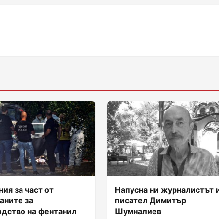
ия за част от
Напусна ни журналистът 
аните за
писател Димитър
одство на фентанил
Шумналиев