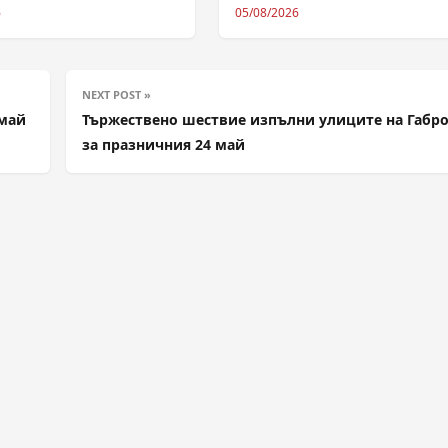
6
05/08/2026
NEXT POST »
 май
Тържествено шествие изпълни улиците на Габр
за празничния 24 май