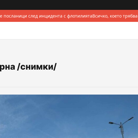
е посланици след инцидента с флотилията
Всичко, което трябва
арна /снимки/