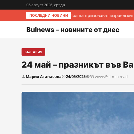
05 август 2026, сряда
Италия и Полша призовават израелскит
ПОСЛЕДНИ НОВИНИ
Bulnews – новините от днес
БЪЛГАРИЯ
24 май – празникът във В
Мария Атанасова
24/05/2025
39 views
1 min read