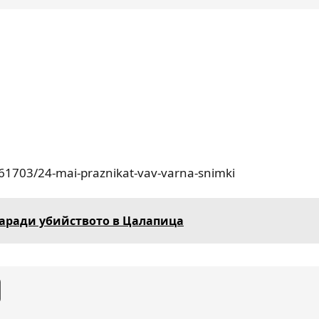
161703/24-mai-praznikat-vav-varna-snimki
заради убийството в Цалапица