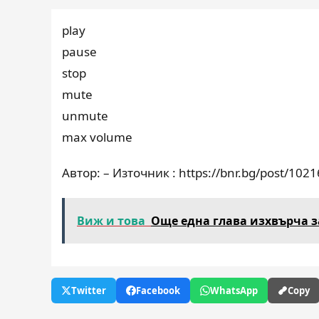
play
pause
stop
mute
unmute
max volume
Автор: – Източник : https://bnr.bg/post/102
Виж и това
Още една глава изхвърча 
Twitter
Facebook
WhatsApp
Copy