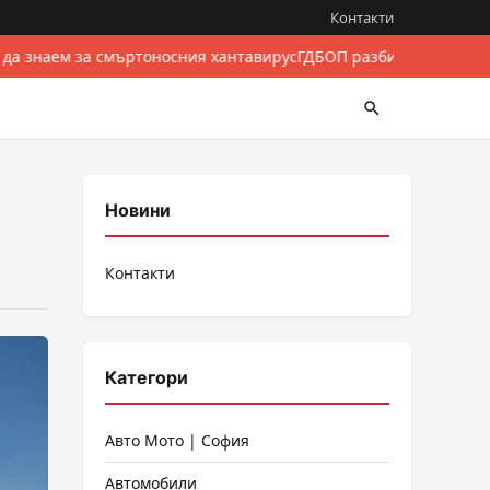
Контакти
 да знаем за смъртоносния хантавирус
ГДБОП разби международе
Новини
Контакти
Категори
Авто Мото | София
Автомобили