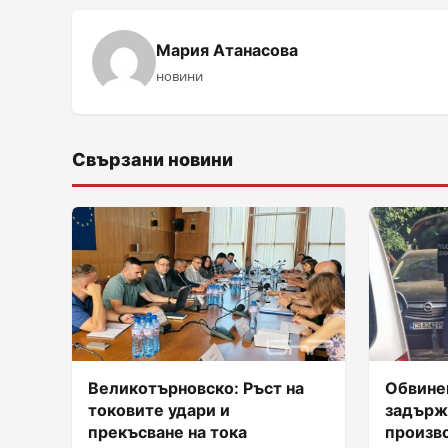
Мария Атанасова
новини
Свързани новини
Великотърновско: Ръст на
Обвинен
токовите удари и
задърж
прекъсване на тока
произв