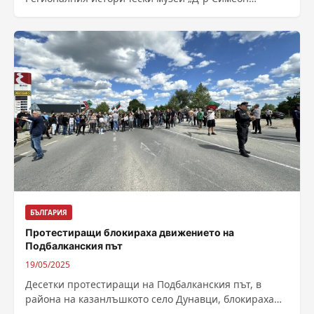
Табаков“ в Сливен. В експозицията са изключителни
образци...
БЪЛГАРИЯ
Протестиращи блокираха движението на
Подбалканския път
19/05/2025
Десетки протестиращи на Подбалканския път, в
района на казанлъшкото село Дунавци, блокираха
движението. Автор: – Източник :