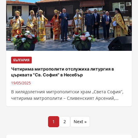
БЪЛГАРИЯ
Четирима митрополити отслужиха литургия в
църквата "Св. София" в Несебър
19/05/2025
В хилядолетния митрополитски храм „Света София“,
четирима митрополити – Сливенският Арсений,
Пловдивският Николай, Старозагорският Киприян и
Пантелеймон, митрополит на Комотини,...
Разделяне
1
2
Next »
на