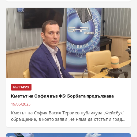
https://bnr.bg/post/102158675
БЪЛГАРИЯ
Кметът на София във ФБ: Борбата продължава
19/05/2025
Кметът на София Васил Терзиев публикува „Фейсбук“
обръщение, в което заяви ,че няма да отстъпи града
на обръчите от фирми,...