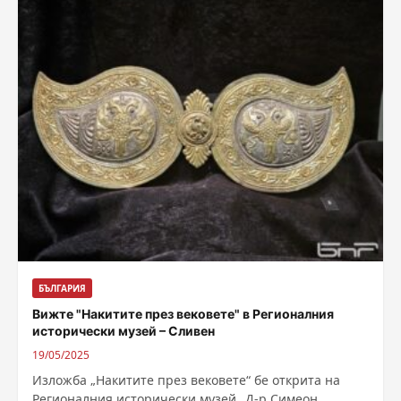
БЪЛГАРИЯ
Вижте "Накитите през вековете" в Регионалния
исторически музей – Сливен
19/05/2025
Изложба „Накитите през вековете“ бе открита на
Регионалния исторически музей „Д-р Симеон