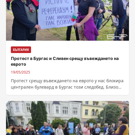
БЪЛГАРИЯ
Протест в Бургас и Сливен срещу въвеждането на
еврото
19/05/2025
Протест срещу въвеждането на еврото у нас блокира
централен булевард в Бургас този следобед. Близо
100 души изтъкнаха патриотични, икономически...