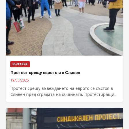
БЪЛГАРИЯ
Протест срещу еврото и в Сливен
19/05/2025
Протест срещу въвеждането на еврото се състоя в
Сливен пред сградата на общината. Протестиращите
настояха дас се проведе и допитване до...