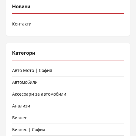
публикациите
Новини
на
Контакти
страници
Категори
Авто Мото | София
Автомобили
Аксесоари за автомобили
Анализи
Бизнес
Бизнес | София