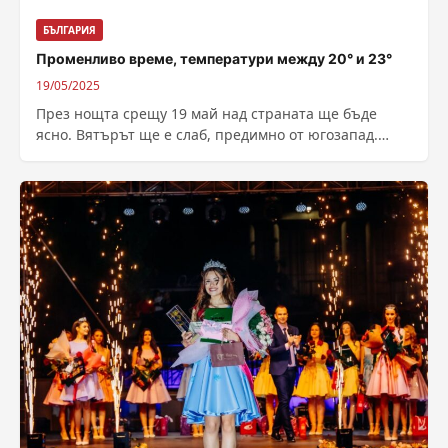
БЪЛГАРИЯ
Променливо време, температури между 20° и 23°
19/05/2025
През нощта срещу 19 май над страната ще бъде
ясно. Вятърът ще е слаб, предимно от югозапад.
Минималните температури ще...