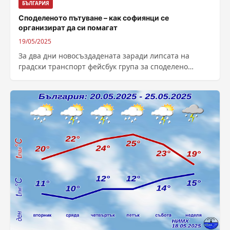
БЪЛГАРИЯ
Споделеното пътуване – как софиянци се
организират да си помагат
19/05/2025
За два дни новосъздадената заради липсата на
градски транспорт фейсбук група за споделено
пътуване в София набра близо 5500 членове.Пети...