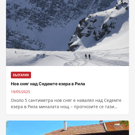
БЪЛГАРИЯ
Нов сняг над Седемте езера в Рила
19/05/2025
Около 5 сантимeтра нов сняг е навалял над Седемте
езера в Рила миналата нощ – прогнозите се тази
новообразувала се...