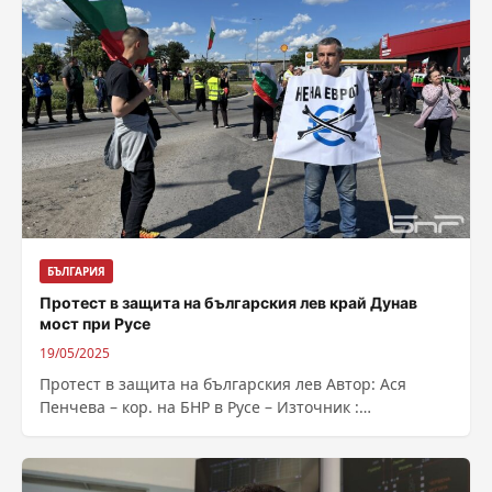
БЪЛГАРИЯ
Протест в защита на българския лев край Дунав
мост при Русе
19/05/2025
Протест в защита на българския лев Автор: Ася
Пенчева – кор. на БНР в Русе – Източник :
https://bnr.bg/post/102158682/protest-v-zashtita-na-
balgarskia-lev-krai-dunav-most-pri-ruse