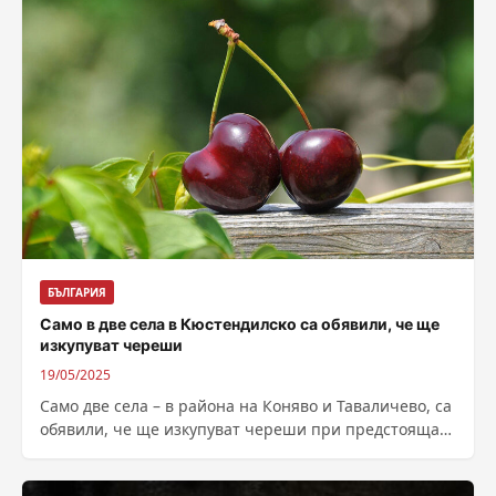
БЪЛГАРИЯ
Само в две села в Кюстендилско са обявили, че ще
изкупуват череши
19/05/2025
Само две села – в района на Коняво и Таваличево, са
обявили, че ще изкупуват череши при предстоящата
кампания, коментираха...