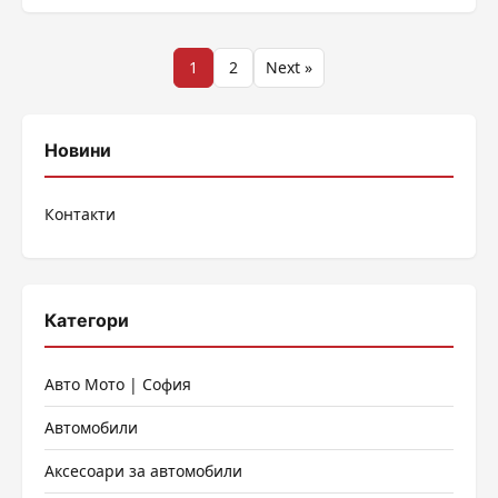
https://bnr.bg/post/102160982
Разделяне
1
2
Next »
на
публикациите
Новини
на
Контакти
страници
Категори
Авто Мото | София
Автомобили
Аксесоари за автомобили