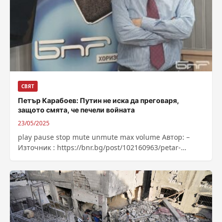
СВЯТ
Петър Карабоев: Путин не иска да преговаря,
защото смята, че печели войната
23/05/2025
play pause stop mute unmute max volume Автор: –
Източник : https://bnr.bg/post/102160963/petar-
karaboev-putin-ne-iska-da-pregovara-zashtoto-smata-
che-pecheli-voinata