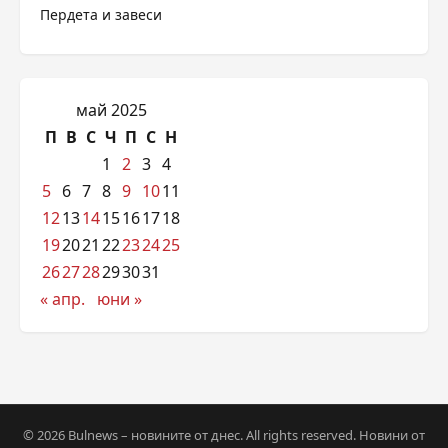
Пердета и завеси
май 2025
П
В
С
Ч
П
С
Н
1
2
3
4
5
6
7
8
9
10
11
12
13
14
15
16
17
18
19
20
21
22
23
24
25
26
27
28
29
30
31
« апр.
юни »
© 2026 Bulnews – новините от днес. All rights reserved. Новини от