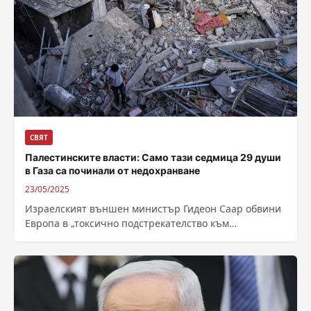
СВЯТ
Палестинските власти: Само тази седмица 29 души
в Газа са починали от недохранване
23/05/2025
Израелският външен министър Гидеон Саар обвини
Европа в „токсично подстрекателство към
антисемитизъм“, довело до враждебната атмосфера,
в която бяха застреляни...