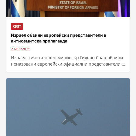
СВЯТ
Израел обвини европейски представители в
антисемитска пропаганда
23/05/2025
Израелският външен министър Гидеон Саар обвини
неназовани европейски официални представители в
„токсична антисемитска пропаганда“, станала
причина за враждебния климат, в...