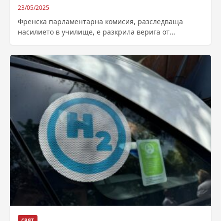
23/05/2025
Френска парламентарна комисия, разследваща
насилието в училище, е разкрила верига от
институционални пропуски – от сигнализирането до
контрола, съобщава изданието...
СВЯТ