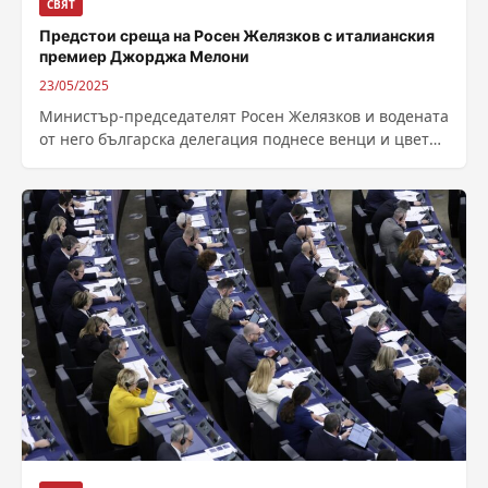
СВЯТ
Предстои среща на Росен Желязков с италианския
премиер Джорджа Мелони
23/05/2025
Министър-председателят Росен Желязков и водената
от него българска делегация поднесе венци и цветя
пред паметниците на Капитан Петко войвода и...