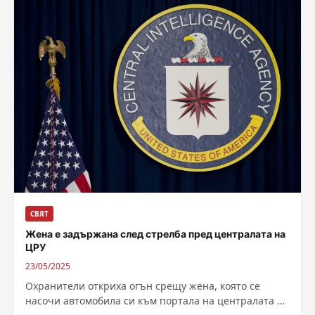
СВЯТ
Жена е задържана след стрелба пред централата на
ЦРУ
23/05/2025
Охранители откриха огън срещу жена, която се
насочи автомобила си към портала на централата на