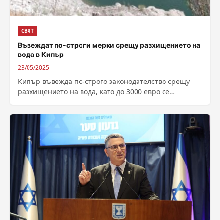
СВЯТ
Въвеждат по-строги мерки срещу разхищението на
вода в Кипър
23/05/2025
Кипър въвежда по-строго законодателство срещу
разхищението на вода, като до 3000 евро се
увеличава глобата за миене с маркуч. Одобреният...