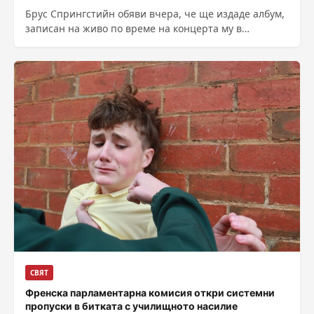
Брус Спрингстийн обяви вчера, че ще издаде албум,
записан на живо по време на концерта му в
Манчестър на 14...
СВЯТ
Френска парламентарна комисия откри системни
пропуски в битката с училищното насилие