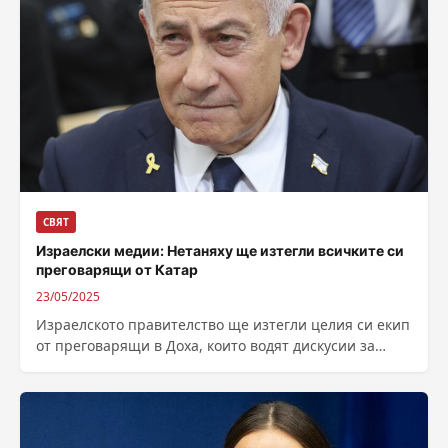
СВЯТ
Израелски медии: Нетаняху ще изтегли всичките си
преговарящи от Катар
23/05/2025
Израелското правителство ще изтегли целия си екип
от преговарящи в Доха, които водят дискусии за
прекратяване на войната в Газа,...