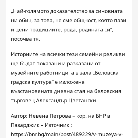
„Най-голямото доказателство за синовната
ни обич, за това, че сме общност, която пази
и цени традициите, рода, родината си“,
посочва тя.
Историите на всички тези семейни реликви
ще бъдат показани и разказани от
музейните работници, а в зала „Беловска
градска култура“ е изложена
възстановената дневна стая на беловския
търговец Александър Цветански.
Автор: Невена Петрова – кор. на БНР в
Пазарджик – Източник :
https://bnr.bg/main/post/489229/v-muzeya-v-