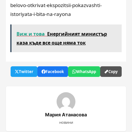
belovo-otkrivat-ekspozitsii-pokazvashti-
istoriyata-i-bita-na-rayona
Виж и това
Енергийният министър
каза къде все още няма ток
Twitter
Facebook
WhatsApp
Copy
Мария Атанасова
новини