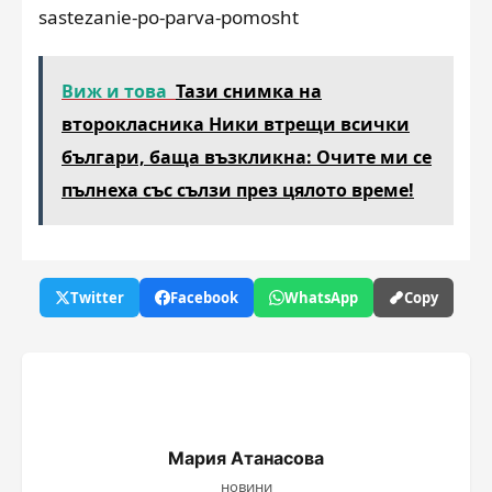
sastezanie-po-parva-pomosht
Виж и това
Тази снимка на
второкласника Ники втрещи всички
българи, баща възкликна: Очите ми се
пълнеха със сълзи през цялото време!
Twitter
Facebook
WhatsApp
Copy
Мария Атанасова
новини