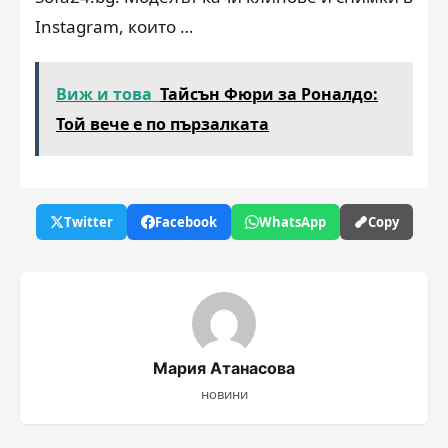
Instagram, които …
Виж и това
Тайсън Фюри за Роналдо:
Той вече е по пързалката
Twitter
Facebook
WhatsApp
Copy
Мария Атанасова
новини