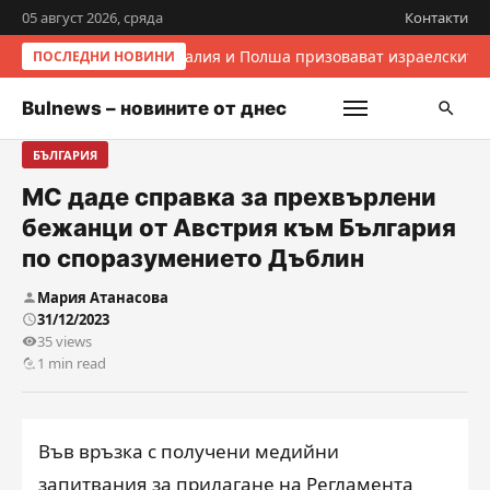
05 август 2026, сряда
Контакти
Италия и Полша призовават израелските 
ПОСЛЕДНИ НОВИНИ
Bulnews – новините от днес
БЪЛГАРИЯ
МС даде справка за прехвърлени
бежанци от Австрия към България
по споразумението Дъблин
Мария Атанасова
31/12/2023
35 views
1 min read
Във връзка с получени медийни
запитвания за прилагане на Регламента