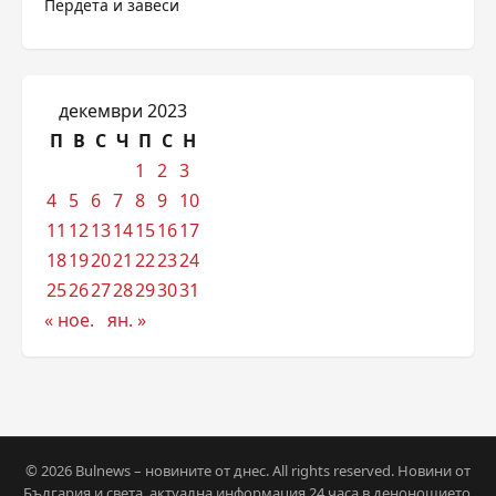
Пердета и завеси
декември 2023
П
В
С
Ч
П
С
Н
1
2
3
4
5
6
7
8
9
10
11
12
13
14
15
16
17
18
19
20
21
22
23
24
25
26
27
28
29
30
31
« ное.
ян. »
© 2026 Bulnews – новините от днес. All rights reserved. Новини от
България и света, актуална информация 24 часа в денонощието.