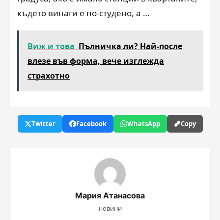
където винаги е по-студено, а …
Виж и това
Пълничка ли? Най-после
влезе във форма, вече изглежда
страхотно
Twitter
Facebook
WhatsApp
Copy
Мария Атанасова
новини