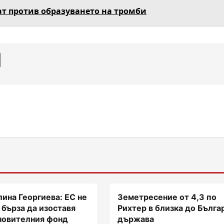
ат против образуването на тромби
ина Георгиева: ЕС не
Земетресение от 4,3 по
 бърза да изоставя
Рихтер в близка до Бълга
новителния фонд
държава