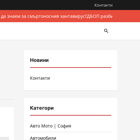
Контакти
 да знаем за смъртоносния хантавирус
ГДБОП разби международе
Новини
Контакти
Категори
Авто Мото | София
Автомобили