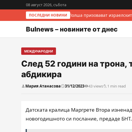
08 август 2026, събота
Италия и Полша призовават израелскит
ПОСЛЕДНИ НОВИНИ
Bulnews – новините от днес
МЕЖДУНАРОДНИ
След 52 години на трона, 
абдикира
Мария Атанасова
31/12/2023
43 views
1 min read
Датската кралица Маргрете Втора изненад
новогодишното си послание, предаде БНТ.