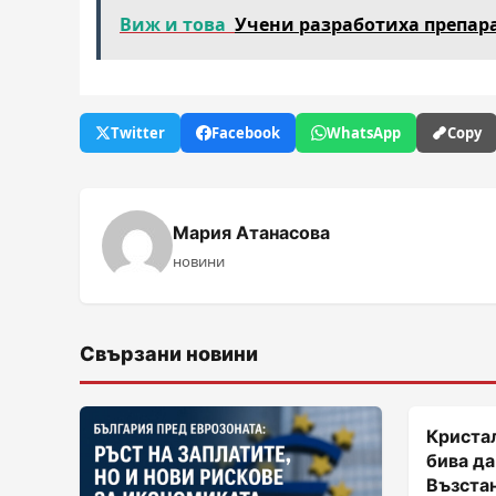
Виж и това
Учени разработиха препар
Twitter
Facebook
WhatsApp
Copy
Мария Атанасова
новини
Свързани новини
Кристал
бива да
Възста