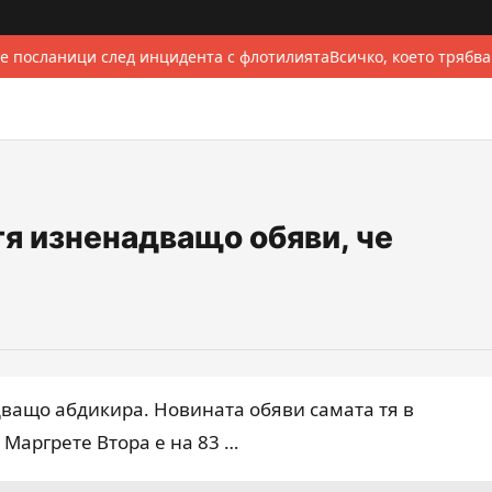
е посланици след инцидента с флотилията
Всичко, което трябва
тя изненадващо обяви, че
ващо абдикира. Новината обяви самата тя в
 Маргрете Втора е на 83 …