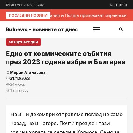
05 август 2026, сряда
Контакти
Италия и Полша призовават израелските 
ПОСЛЕДНИ НОВИНИ
Bulnews – новините от днес
МЕЖДУНАРОДНИ
Едно от космическите събития
през 2023 година избра и България
Мария Атанасова
31/12/2023
34 views
1 min read
На 31-и декември отправяме поглед не само
назад, но и нагоре. Почти през ден тази
година хората са летели в Космоса. Само за