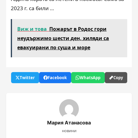
2023 г. са били …
Виж и това
Пожарът в Родос гори
неудържимо шести ден, хиляди са
евакуирани по суша и море
Twitter
Facebook
WhatsApp
Copy
Мария Атанасова
новини