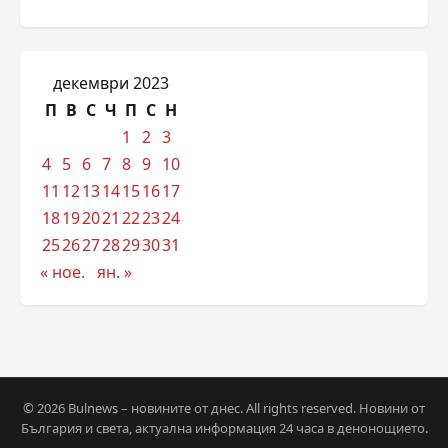
декември 2023
П
В
С
Ч
П
С
Н
1
2
3
4
5
6
7
8
9
10
11
12
13
14
15
16
17
18
19
20
21
22
23
24
25
26
27
28
29
30
31
« ное.
ян. »
© 2026 Bulnews – новините от днес. All rights reserved. Новини от
България и света, актуална информация 24 часа в денонощието.