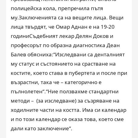
полицейска кола, препречила пътя
му.Заключенията са на вещите лица. Вещи
лица твърдят, че Омар Аднан е на 19-20
годиниСъдебният лекар Делян Доков и
професорът по образна диагностика Деан
Балев обясниха:“Изследвани са денталният
му статус и състоянието на срастване на
костите, което става в пубертета и после при
възрастни, така че – категорично е
пълнолетен“.“Ние ползвахме стандартни
методи – (за изследване) за съзряване на
ходилните части на костта. Има си календар
и по този календар се оказа това, което сме
дали като заключение“.