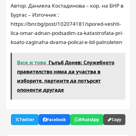
Автор: Даниела Костадинова – кор. на БНР в
Бургас – Източник :
https://bnr.bg/post/102074181/spored-veshti-
lica-omar-adnan-podsadim-za-katastrofata-pri-
koato-zaginaha-dvama-policai-e-bil-palnoleten
Виж и това
Гълъб Донев: Служебното
правителство няма да участва в
изборите, партиите да потърсят
опоненти другаде
Twitter
Facebook
WhatsApp
Copy