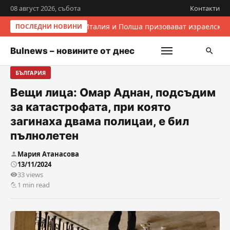
08 август 2026, събота
Контакти
Италия и Полша призовават израелскит
ПОСЛЕДНИ НОВИНИ
Bulnews – новините от днес
БЪЛГАРИЯ
Вещи лица: Омар Аднан, подсъдим
за катастрофата, при която
загинаха двама полицаи, е бил
пълнолетен
Мария Атанасова
13/11/2024
33 views
1 min read