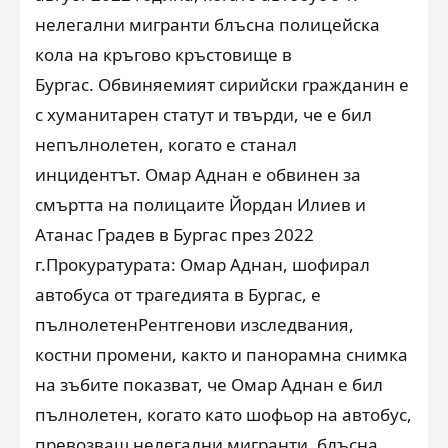
нелегални мигранти блъсна полицейска
кола на кръгово кръстовище в
Бургас. Обвиняемият сирийски гражданин е
с хуманитарен статут и твърди, че е бил
непълнолетен, когато е станал
инцидентът. Омар Аднан е обвинен за
смъртта на полицаите Йордан Илиев и
Атанас Градев в Бургас през 2022
г.Прокуратурата: Омар Аднан, шофирал
автобуса от трагедията в Бургас, е
пълнолетенРентгенови изследвания,
костни промени, както и панорамна снимка
на зъбите показват, че Омар Аднан е бил
пълнолетен, когато като шофьор на автобус,
превозващ нелегални мигранти, блъсна