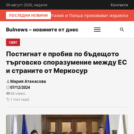
09 август 2026, неделя
Контакти
Италия и Полша призовават израелскит
ПОСЛЕДНИ НОВИНИ
Bulnews – новините от днес
СВЯТ
Постигнат е пробив по бъдещото
търговско споразумение между ЕС
и страните от Меркосур
Мария Атанасова
07/12/2024
34 views
1 min read