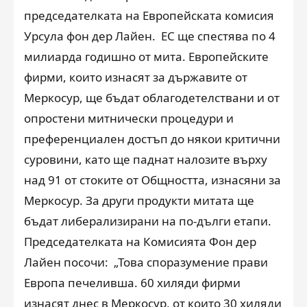
председателката на Европейската комисия
Урсула фон дер Лайен. ЕС ще спестява по 4
милиарда годишно от мита. Европейските
фирми, които изнасят за държавите от
Меркосур, ще бъдат облагодетелствани и от
опростени митнически процедури и
преференциален достъп до някои критични
суровини, като ще паднат налозите върху
над 91 от стоките от Общността, изнасяни за
Меркосур. За други продукти митата ще
бъдат либерализирани на по-дълги етапи.
Председателката на Комисията Фон дер
Лайен посочи: „Това споразумение прави
Европа печеливша. 60 хиляди фирми
изнасят днес в Меркосур, от които 30 хиляди