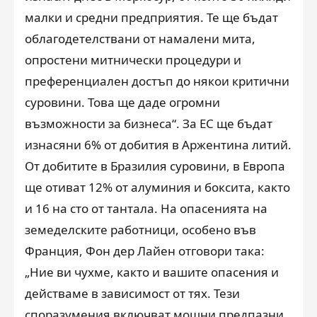
малки и средни предприятия. Те ще бъдат
облагодетелствани от намалени мита,
опростени митнически процедури и
преференциален достъп до някои критични
суровини. Това ще даде огромни
възможности за бизнеса“. За ЕС ще бъдат
изнасяни 6% от добития в Аржентина литий.
От добитите в Бразилия суровини, в Европа
ще отиват 12% от алуминия и боксита, както
и 16 на сто от тантала. На опасенията на
земеделските работници, особено във
Франция, Фон дер Лайен отговори така:
„Ние ви чухме, както и вашите опасения и
действаме в зависимост от тях. Тези
споразумения включват мощни предпазни