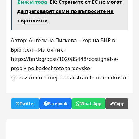
Виж и това
ЕК: Страните от ЕС не могат
да преговарят сами по въпросите на
търговията
Автор: Ангелина Пискова – кор.на БНР в
Брюксел – Източник :
https://bnr.bg/post/102085448/postignat-e-
probiv-po-badeshtoto-targovsko-
sporazumenie-mejdu-es-i-stranite-ot-merkosur
Twitter
Facebook
WhatsApp
Copy