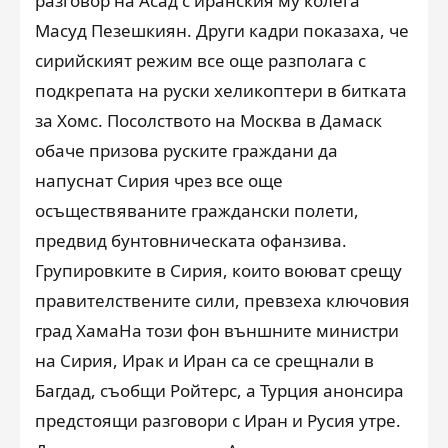
разговор на Асад с иранския му колега
Масуд Пезешкиян. Други кадри показаха, че
сирийският режим все още разполага с
подкрепата на руски хеликоптери в битката
за Хомс. Посолството на Москва в Дамаск
обаче призова руските граждани да
напуснат Сирия чрез все още
осъществяваните граждански полети,
предвид бунтовническата офанзива.
Групировките в Сирия, които воюват срещу
правителствените сили, превзеха ключовия
град ХамаНа този фон външните министри
на Сирия, Ирак и Иран са се срещнали в
Багдад, съобщи Ройтерс, а Турция анонсира
предстоящи разговори с Иран и Русия утре.