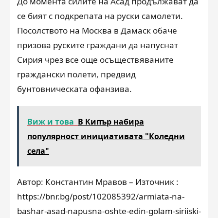
До момента силите на Асад продължават да
се бият с подкрепата на руски самолети.
Посолството на Москва в Дамаск обаче
призова руските граждани да напуснат
Сирия чрез все още осъществяваните
граждански полети, предвид
бунтовническата офанзива.
Виж и това
В Кипър набира
популярност инициативата "Коледни
села"
Автор: Константин Мравов – Източник :
https://bnr.bg/post/102085392/armiata-na-
bashar-asad-napusna-oshte-edin-golam-siriiski-