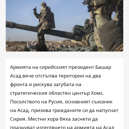
Армията на сирийският президент Башар
Асад вече отстъпва територии на два
фронта и рискува загубата на
стратегическия областен център Хомс.
Посолството на Русия, основният съюзник
на Асад, призова гражданите си да напуснат
Сирия. Местни хора бяха заснети да
празнуват изтеглянето на армията на Асад