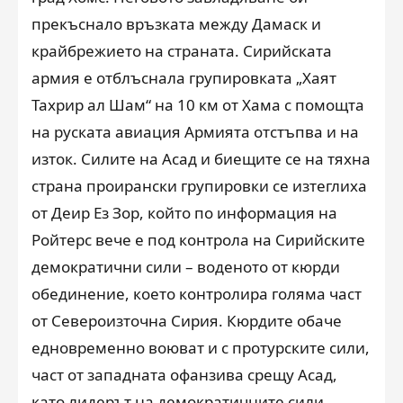
прекъснало връзката между Дамаск и
крайбрежието на страната. Сирийската
армия е отблъснала групировката „Хаят
Тахрир ал Шам“ на 10 км от Хама с помощта
на руската авиация Армията отстъпва и на
изток. Силите на Асад и биещите се на тяхна
страна проирански групировки се изтеглиха
от Деир Ез Зор, който по информация на
Ройтерс вече е под контрола на Сирийските
демократични сили – воденото от кюрди
обединение, което контролира голяма част
от Североизточна Сирия. Кюрдите обаче
едновременно воюват и с протурските сили,
част от западната офанзива срещу Асад,
като лидерът на демократичните сили