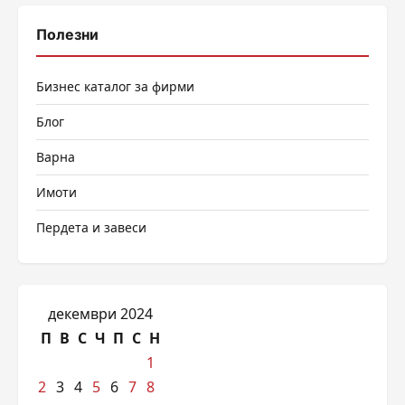
Полезни
Бизнес каталог за фирми
Блог
Варна
Имоти
Пердета и завеси
декември 2024
П
В
С
Ч
П
С
Н
1
2
3
4
5
6
7
8