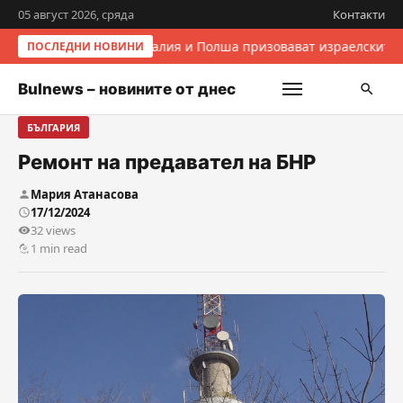
05 август 2026, сряда
Контакти
Италия и Полша призовават израелските 
ПОСЛЕДНИ НОВИНИ
Bulnews – новините от днес
БЪЛГАРИЯ
Ремонт на предавател на БНР
Мария Атанасова
17/12/2024
32 views
1 min read