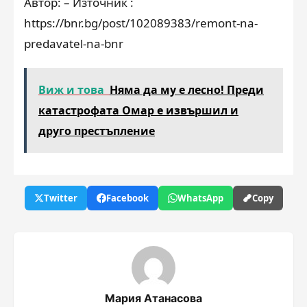
Автор: – Източник :
https://bnr.bg/post/102089383/remont-na-
predavatel-na-bnr
Виж и това
Няма да му е лесно! Преди
катастрофата Омар е извършил и
друго престъпление
Twitter
Facebook
WhatsApp
Copy
Мария Атанасова