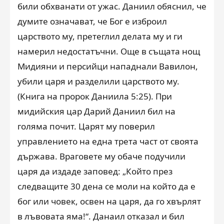
били обхванати от ужас. Даниил обяснил, че
думите означават, че Бог е изброил
царството му, претеглил делата му и ги
намерил недостатъчни. Още в същата нощ
Мидияни и персийци нападнали Вавилон,
убили царя и разделили царството му.
(Книга на пророк Даниила 5:25). При
мидийския цар Дарий Даниил бил на
голяма почит. Царят му поверил
управлението на една трета част от своята
държава. Враговете му обаче подучили
царя да издаде заповед: „Който през
следващите 30 дена се моли на който да е
бог или човек, освен на царя, да го хвърлят
в лъвовата яма!“. Данаил отказал и бил