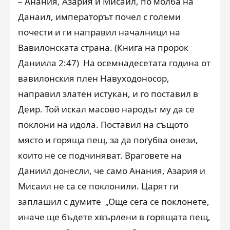
– Анания, Азария и Мисаил, по молба на
Данаил, императорът почел с големи
почести и ги направил началници на
Вавилонската страна. (Книга на пророк
Даниила 2:47) На осемнадесетата година от
вавилонския плен Навуходоносор,
направил златен истукан, и го поставил в
Деир. Той искал масово народът му да се
поклони на идола. Поставил на същото
място и горяща пещ, за да погубва онези,
които не се подчиняват. Враговете на
Даниил донесли, че само Анания, Азария и
Мисаил не са се поклонили. Царят ги
заплашил с думите „Още сега се поклонете,
иначе ще бъдете хвърлени в горящата пещ,