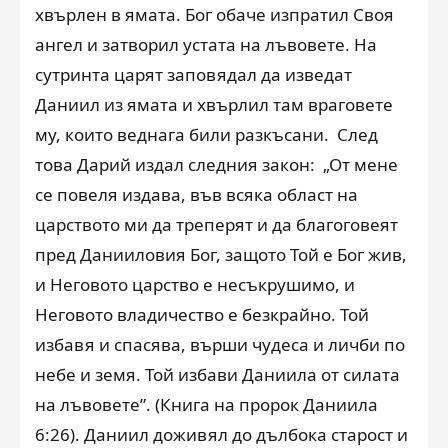
хвърлен в ямата. Бог обаче изпратил Своя
ангел и затворил устата на лъвовете. На
сутринта царят заповядал да изведат
Даниил из ямата и хвърлил там враговете
му, които веднага били разкъсани. След
това Дарий издал следния закон: „От мене
се повеля издава, във всяка област на
царството ми да треперят и да благоговеят
пред Данииловия Бог, защото Той е Бог жив,
и Неговото царство е несъкрушимо, и
Неговото владичество е безкрайно. Той
избавя и спасява, върши чудеса и личби по
небе и земя. Той избави Даниила от силата
на лъвовете”. (Книга на пророк Даниила
6:26). Даниил доживял до дълбока старост и