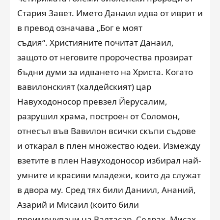
Стария Завет. Името Данаил идва от иврит и
в превод означава „Бог е моят
съдия“. Християните почитат Данаил,
защото от неговите пророчества прозират
бъдни думи за идването на Христа. Когато
вавилонският (халдейският) цар
Навуходоносор превзел Йерусалим,
разрушил храма, построен от Соломон,
отнесъл във Вавилон всички скъпи съдове
и откарал в плен множество юдеи. Измежду
взетите в плен Навуходоносор избирал най-
умните и красиви младежи, които да служат
в двора му. Сред тях били Даниил, Ананий,
Азарий и Мисаил (които били
преименувани на Валтасар, Седрах, Мисах