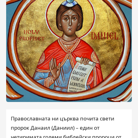
Православната ни църква почита свети
пророк Данаил (Даниил) – един от
четиримата големи библейски пророци от