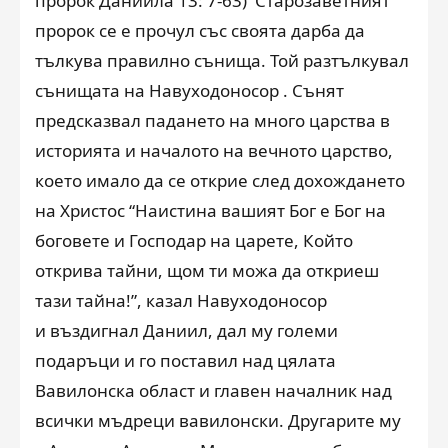
пророк Даниила 13: 7-63) Старозаветният
пророк се е прочул със своята дарба да
тълкува правилно сънища. Той разтълкувал
сънищата на Навуходоносор . Сънят
предсказвал падането на много царства в
историята и началото на вечното царство,
което имало да се открие след дохождането
на Христос “Наистина вашият Бог е Бог на
боговете и Господар на царете, Който
открива тайни, щом ти можа да откриеш
тази тайна!”, казал Навуходоносор
и въздигнал Даниил, дал му големи
подаръци и го поставил над цялата
Вавилонска област и главен началник над
всички мъдреци вавилонски. Другарите му