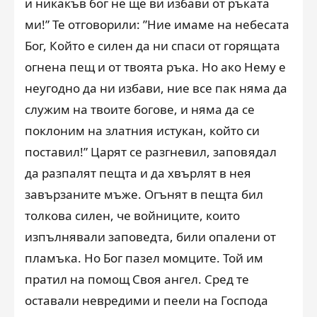
и никакъв бог не ще ви избави от ръката
ми!” Те отговорили: ”Ние имаме на небесата
Бог, Който е силен да ни спаси от горящата
огнена пещ и от твоята ръка. Но ако Нему е
неугодно да ни избави, ние все пак няма да
служим на твоите богове, и няма да се
поклоним на златния истукан, който си
поставил!” Царят се разгневил, заповядал
да разпалят пещта и да хвърлят в нея
завързаните мъже. Огънят в пещта бил
толкова силен, че войниците, които
изпълнявали заповедта, били опалени от
пламъка. Но Бог пазел момците. Той им
пратил на помощ Своя ангел. Сред те
оставали невредими и пеели на Господа