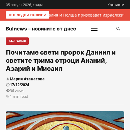
05 август 2026, сряда
Контакти
Италия и Полша призовават израелските 
ПОСЛЕДНИ НОВИНИ
Bulnews – новините от днес
БЪЛГАРИЯ
Почитаме свети пророк Даниил и
светите трима отроци Ананий,
Азарий и Мисаил
Мария Атанасова
17/12/2024
36 views
1 min read