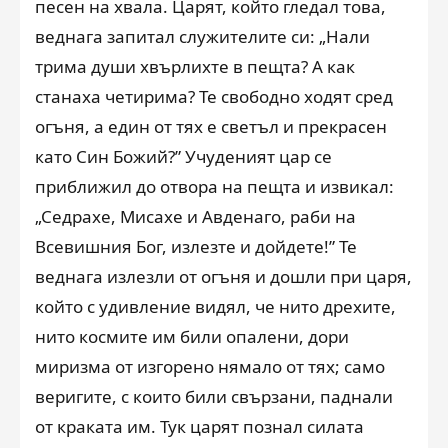
песен на хвала. Царят, който гледал това,
веднага запитал служителите си: „Нали
трима души хвърлихте в пещта? А как
станаха четирима? Те свободно ходят сред
огъня, а един от тях е светъл и прекрасен
като Син Божий?” Учуденият цар се
приближил до отвора на пещта и извикал:
„Седрахе, Мисахе и Авденаго, раби на
Всевишния Бог, излезте и дойдете!” Те
веднага излезли от огъня и дошли при царя,
който с удивление видял, че нито дрехите,
нито космите им били опалени, дори
миризма от изгорено нямало от тях; само
веригите, с които били свързани, паднали
от краката им. Тук царят познал силата