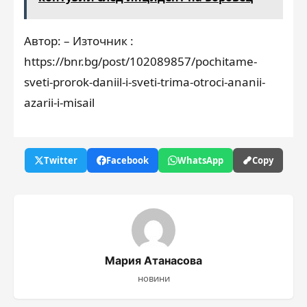
Автор: – Източник :
https://bnr.bg/post/102089857/pochitame-
sveti-prorok-daniil-i-sveti-trima-otroci-ananii-
azarii-i-misail
Twitter
Facebook
WhatsApp
Copy
Мария Атанасова
новини