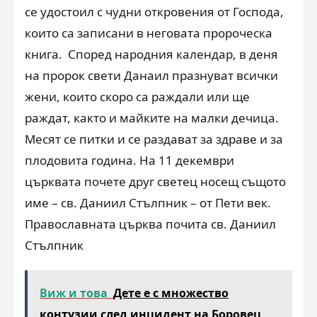
се удостоил с чудни откровения от Господа,
които са записани в неговата пророческа
книга. Според народния календар, в деня
на пророк свети Данаил празнуват всички
жени, които скоро са раждали или ще
раждат, както и майките на малки дечица.
Месят се питки и се раздават за здраве и за
плодовита година. На 11 декември
църквата почете друг светец носещ същото
име – св. Даниил Стълпник – от Пети век.
Православната църква почита св. Даниил
Стълпник
Виж и това
Дете е с множество
контузии след инцидент на Боровец