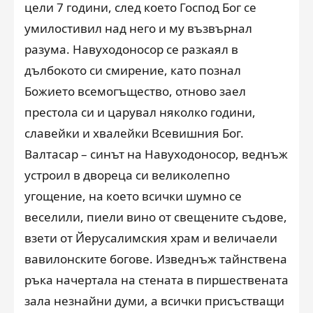
цели 7 години, след което Господ Бог се
умилостивил над него и му възвърнал
разума. Навуходоносор се разкаял в
дълбокото си смирение, като познал
Божието всемогъщество, отново заел
престола си и царувал няколко години,
славейки и хвалейки Всевишния Бог.
Валтасар – синът на Навуходоносор, веднъж
устроил в двореца си великолепно
угощение, на което всички шумно се
веселили, пиели вино от свещените съдове,
взети от Йерусалимския храм и величаели
вавилонските богове. Изведнъж тайнствена
ръка начертала на стената в пиршествената
зала незнайни думи, а всички присъстващи