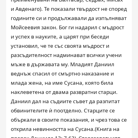
и Авденаго). Те показали твърдост не според
годините си и продължавали да изпълняват
Мойсеевия закон. Бог ги надарил с мъдрост
и успех в науките, а царят при беседи
установил, че те със своята мъдрост и
разсъдителност надминават всички учени
мъже в държавата му. Младият Даниил
веднъж спасил от смъртно наказание и
млада жена, на име Сусана, която била
наклеветена от двама развратни старци.
Даниил дал на съдиите съвет да разпитат
обвинителите ѝ поотделно. Старците се
объркали в своите показания, и чрез това се
открила невинността на Сусана.(Книга на