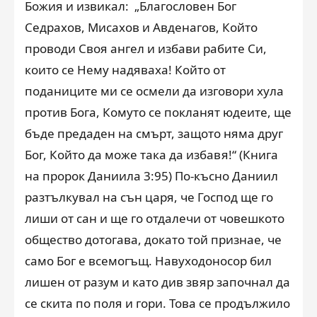
Божия и извикал: „Благословен Бог
Седрахов, Мисахов и Авденагов, Който
проводи Своя ангел и избави рабите Си,
които се Нему надяваха! Който от
поданиците ми се осмели да изговори хула
против Бога, Комуто се покланят юдеите, ще
бъде предаден на смърт, защото няма друг
Бог, Който да може така да избавя!“ (Книга
на пророк Даниила 3:95) По-късно Даниил
разтълкувал на сън царя, че Господ ще го
лиши от сан и ще го отдалечи от човешкото
общество дотогава, докато той признае, че
само Бог е всемогъщ. Навуходоносор бил
лишен от разум и като див звяр започнал да
се скита по поля и гори. Това се продължило