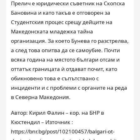
Прелич е юридически съветник на Скопска
Бановина и като такъв е отговорен за
Студентския процес срещу дейците на
Македонската младежка тайна
организация. За което Бунева го разстрелва,
а след това опитва да се самоубие. Почти
всяка година на мястото българи отсам и
оттатък границата ѝ отдават почит, като
обикновено това е съпътствано с
инциденти и с проблеми с органите на реда
в Северна Македония.
Автор: Кирил Фалин – кор. на БНР в
Кюстендил – Източник :
https://bnr.bg/post/102100457/balgari-ot-