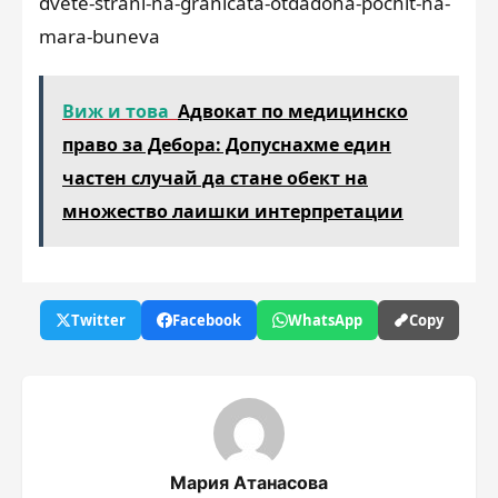
dvete-strani-na-granicata-otdadoha-pochit-na-
mara-buneva
Виж и това
Адвокат по медицинско
право за Дебора: Допуснахме един
частен случай да стане обект на
множество лаишки интерпретации
Twitter
Facebook
WhatsApp
Copy
Мария Атанасова