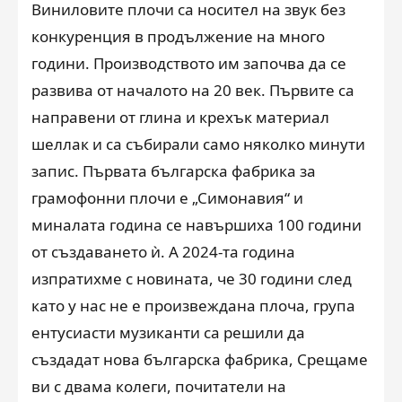
Виниловите плочи са носител на звук без
конкуренция в продължение на много
години. Производството им започва да се
развива от началото на 20 век. Първите са
направени от глина и крехък материал
шеллак и са събирали само няколко минути
запис. Първата българска фабрика за
грамофонни плочи е „Симонавия“ и
миналата година се навършиха 100 години
от създаването ѝ. А 2024-та година
изпратихме с новината, че 30 години след
като у нас не е произвеждана плоча, група
ентусиасти музиканти са решили да
създадат нова българска фабрика, Срещаме
ви с двама колеги, почитатели на