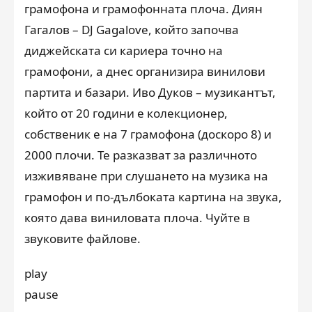
грамофона и грамофонната плоча. Диян
Гагалов – DJ Gagalove, който започва
диджейската си кариера точно на
грамофони, а днес организира винилови
партита и базари. Иво Дуков – музикантът,
който от 20 години е колекционер,
собственик е на 7 грамофона (доскоро 8) и
2000 плочи. Те разказват за различното
изживяване при слушането на музика на
грамофон и по-дълбоката картина на звука,
която дава виниловата плоча. Чуйте в
звуковите файлове.
play
pause