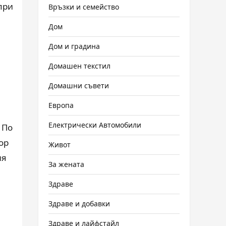
при
Връзки и семейство
Дом
Дом и градина
Домашен текстил
Домашни съвети
Европа
Електрически Автомобили
 По
ор
Живот
ия
За жената
Здраве
Здраве и добавки
Здраве и лайфстайл