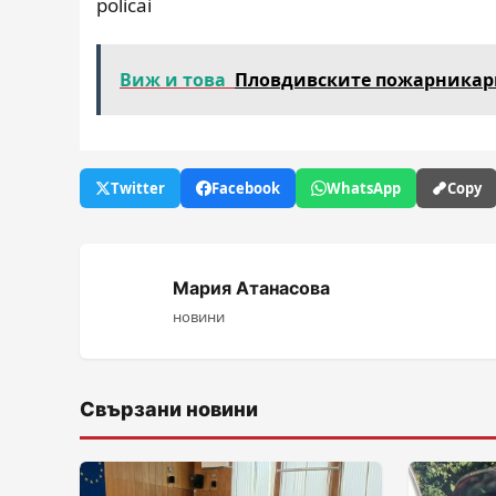
policai
Виж и това
Пловдивските пожарникари 
Twitter
Facebook
WhatsApp
Copy
Мария Атанасова
новини
Свързани новини