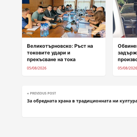
Великотърновско: Ръст на
Обвинен
токовите удари и
задърж
прекъсване на тока
произв
05/08/2026
05/08/202
« PREVIOUS POST
За обредната храна в традиционната ни култур