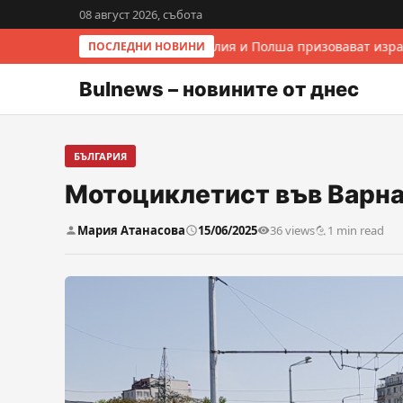
08 август 2026, събота
Италия и Полша призовават израе
ПОСЛЕДНИ НОВИНИ
Bulnews – новините от днес
БЪЛГАРИЯ
Мотоциклетист във Варна
Мария Атанасова
15/06/2025
36 views
1 min read