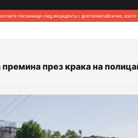
лските посланици след инцидента с флотилията
Всичко, което 
 премина през крака на полица