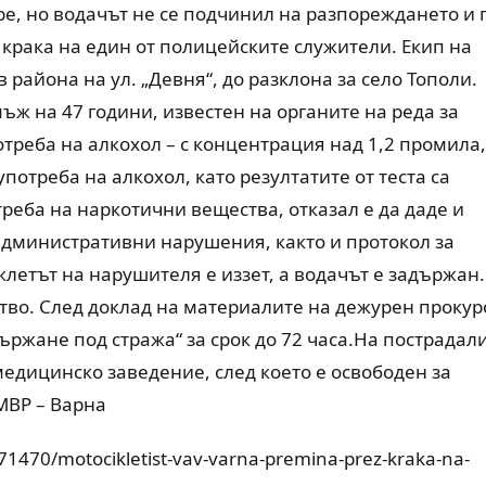
ре, но водачът не се подчинил на разпореждането и 
 крака на един от полицейските служители. Екип на
 района на ул. „Девня“, до разклона за село Тополи.
мъж на 47 години, известен на органите на реда за
треба на алкохол – с концентрация над 1,2 промила,
отреба на алкохол, като резултатите от теста са
треба на наркотични вещества, отказал е да даде и
 административни нарушения, както и протокол за
етът на нарушителя е иззет, а водачът е задържан.
тво. След доклад на материалите на дежурен прокур
ържане под стража“ за срок до 72 часа.На пострадал
едицинско заведение, след което е освободен за
МВР – Варна
171470/motocikletist-vav-varna-premina-prez-kraka-na-