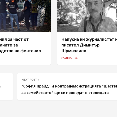
ия за част от
Напусна ни журналистът 
аните за
писател Димитър
одство на фентанил
Шумналиев
6
05/08/2026
NEXT POST »
а
"София Прайд" и контрадемонстрацията "Шеств
за семейството" ще се проведат в столицата