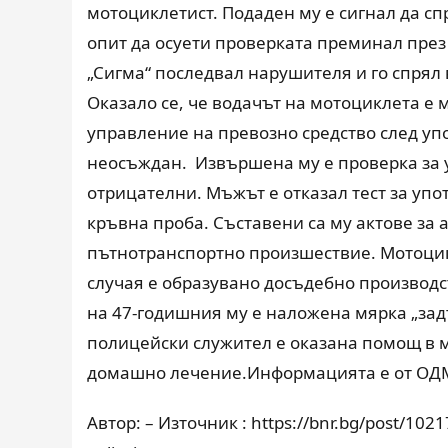
мотоциклетист. Подаден му е сигнал да сп
опит да осуети проверката преминал през
„Сигма“ последвал нарушителя и го спрял в
Оказало се, че водачът на мотоциклета е 
управление на превозно средство след упо
неосъждан. Извършена му е проверка за уп
отрицателни. Мъжът е отказал тест за упо
кръвна проба. Съставени са му актове за
пътнотранспортно произшествие. Мотоцикл
случая е образувано досъдебно производс
на 47-годишния му е наложена мярка „зад
полицейски служител е оказана помощ в м
домашно лечение.Информацията е от ОД
Автор: – Източник : https://bnr.bg/post/102