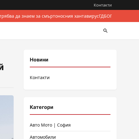
Контакти
трябва да знаем за смъртоносния хантавирус
ГДБОП разби между
Новини
й
Контакти
Категори
Авто Мото | София
Автомобили