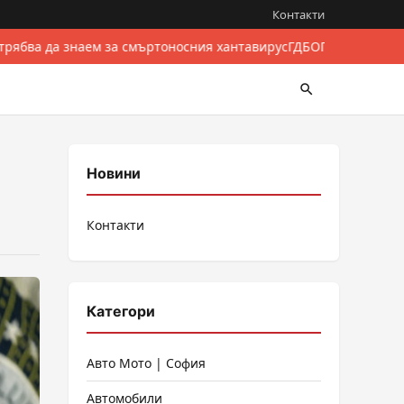
Контакти
трябва да знаем за смъртоносния хантавирус
ГДБОП разби между
Новини
Контакти
Категори
Авто Мото | София
Автомобили