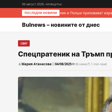
06 август 2026, четвъртък
Италия и Полша призовават изра
ПОСЛЕДНИ НОВИНИ
Bulnews – новините от днес
СВЯТ
Спецпратеник на Тръмп п
Мария Атанасова
04/08/2025
36 views
1 min read