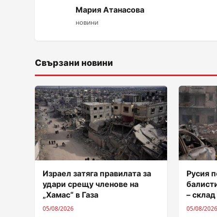
Мария Атанасова
новини
Свързани новини
Израел затяга правилата за
Русия п
удари срещу членове на
балисти
„Хамас“ в Газа
– склад
05/08/2026
05/08/202