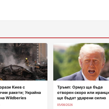
орази Киев с
Тръмп: Ормуз ще бъде
чни ракети; Украйна
отворен скоро или иранц
 на Wildberies
ще бъдат ударени силно
6
05/08/2026