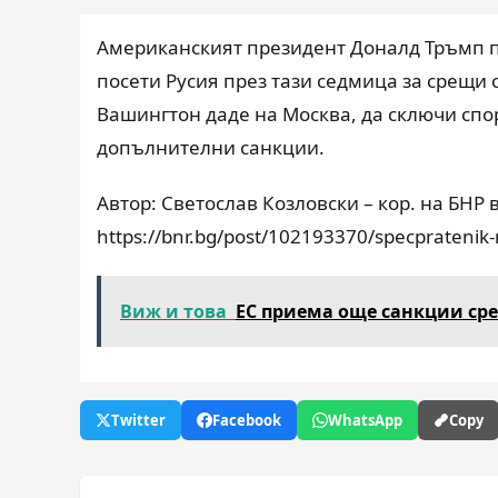
Американският президент Доналд Тръмп п
посети Русия през тази седмица за срещи 
Вашингтон даде на Москва, да сключи спо
допълнителни санкции.
Автор: Светослав Козловски – кор. на БНР 
https://bnr.bg/post/102193370/specpratenik-n
Виж и това
ЕС приема още санкции ср
Twitter
Facebook
WhatsApp
Copy