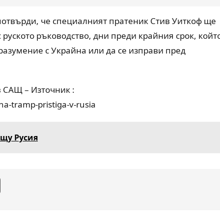
отвърди, че специалният пратеник Стив Уиткоф ще
с руското ръководство, дни преди крайния срок, койт
разумение с Украйна или да се изправи пред
в САЩ – Източник :
a-tramp-pristiga-v-rusia
ещу Русия