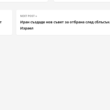
NEXT POST »
т
Иран създаде нов съвет за отбрана след сблъсък
Израел