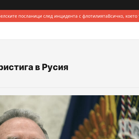
елските посланици след инцидента с флотилията
Всичко, което 
ристига в Русия