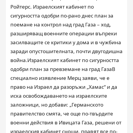
Ройтерс. Израелският кабинет по
сигурността одобри по-рано днес план за
поемане на контрол над град Газа – ход,
разширяващ военните операции въпреки
засилващите се критики у дома и в чужбина
заради опустошителната, почти двугодишна
война.Израелският кабинет по сигурността
одобри план за превземане на град ГазаВ
специално изявление Мерц заяви, че е
право на Израел да разоръжи „Хамас“ и да
иска освобождаването на израелските
заложници, но добави: „Германското
правителство смята, че още по-твърдите
военни действия в Ивицата Газа, решени от
израелския кабинет снощи, правят все по-