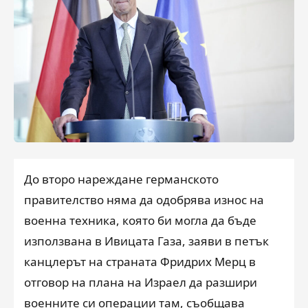
До второ нареждане германското
правителство няма да одобрява износ на
военна техника, която би могла да бъде
използвана в Ивицата Газа, заяви в петък
канцлерът на страната Фридрих Мерц в
отговор на плана на Израел да разшири
военните си операции там, съобщава