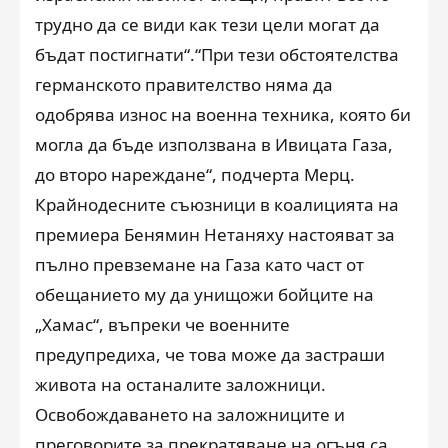
трудно да се види как тези цели могат да
бъдат постигнати“.“При тези обстоятелства
германското правителство няма да
одобрява износ на военна техника, която би
могла да бъде използвана в Ивицата Газа,
до второ нареждане“, подчерта Мерц.
Крайнодесните съюзници в коалицията на
премиера Бенямин Нетаняху настояват за
пълно превземане на Газа като част от
обещанието му да унищожи бойците на
„Хамас“, въпреки че военните
предупредиха, че това може да застраши
живота на останалите заложници.
Освобождаването на заложниците и
преговорите за прекратяване на огъня са