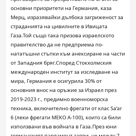
основни приоритети на Германия, каза
Мерц, изразявайки дълбока загриженост за
страданията на цивилните в Ивицата
Газа.Той също така призова израелското
правителство да не предприема по-
нататъшни стъпки към анексиране на части
от Западния бряг.Според Стокхолмския
международен институт за изследване на
мира, Германия е осигурила 30% от
основния внос на оръжие за Израел през
2019-2023 г., предимно военноморска
техника, включително фрегати от клас Sa’ar
6 (леки фрегати MEKO A-100), които са били
използвани във войната в Газа.През юни
германският парламент заяви, че между 7