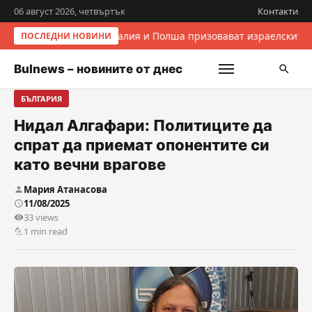
06 август 2026, четвъртък
Контакти
Италия и Полша призовават израелските 
ПОСЛЕДНИ НОВИНИ
Bulnews – новините от днес
БЪЛГАРИЯ
Нидал Алгафари: Политиците да
спрат да приемат опонентите си
като вечни врагове
Мария Атанасова
11/08/2025
33 views
1 min read