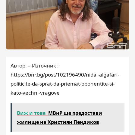
Автор: – Източник :
https://bnr.bg/post/102196490/nidal-algafari-
politicite-da-sprat-da-priemat-oponentite-si-
kato-vechni-vragove
Виж и това
МВнР ще предостави
жилище на Християн Пендиков